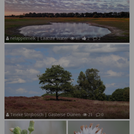
nelappelmelk | Laatste Water
41
2
2
Tineke Strijbosch | Gasterse Duinen
21
0