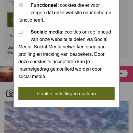
Remember me
Functioneel:
cookies die er voor
zorgen dat onze website naar behoren
functioneert.
Sociale media:
cookies om de inhoud
I forgot my password
van onze website te delen via Social
Media. Social Media netwerken doen aan
Don't have an account yet?
You can
register
for FREE
profiling en tracking van bezoekers. Door
deze cookies te accepteren kan je
internetgedrag gemonitord worden door
social media.
RECENT NATURE PICTURES
Cookie instellingen opslaan