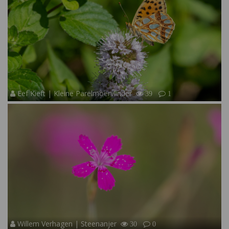
Eef Kieft | Kleine Parelmoervlinder
39
1
Willem Verhagen | Steenanjer
30
0