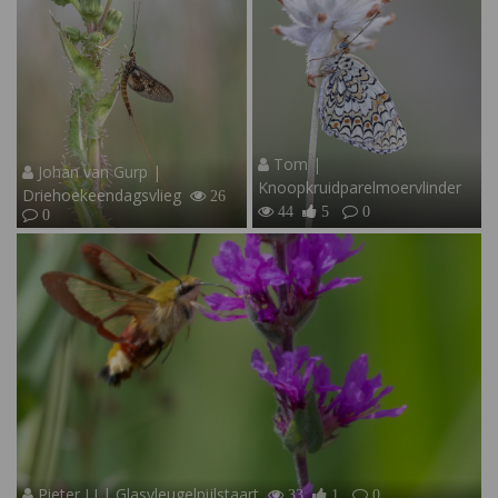
Tom |
Johan van Gurp |
Knoopkruidparelmoervlinder
Driehoekeendagsvlieg
26
44
5
0
0
Pieter LJ | Glasvleugelpijlstaart
33
1
0