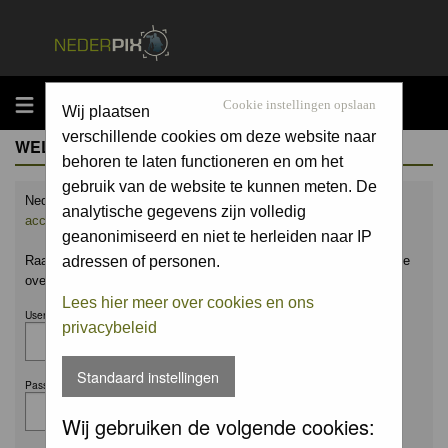
MENU
Cookie instellingen opslaan
Wij plaatsen
verschillende cookies om deze website naar
WELCOME GUEST
behoren te laten functioneren en om het
gebruik van de website te kunnen meten. De
Nederpix.nl is hét platform voor de natuurfotograaf.
Maak nu een
analytische gegevens zijn volledig
account aan
en upload ook jouw mooiste foto's.
geanonimiseerd en niet te herleiden naar IP
Raak geïnspireerd door het werk van anderen en leer en praat mee
adressen of personen.
over alles wat bij natuurfotografie komt kijken!
Lees hier meer over cookies en ons
Username:
privacybeleid
Standaard instellingen
Password:
Wij gebruiken de volgende cookies: