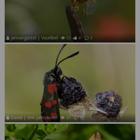
janvangastel | Vuurlibel
53
4
3
David | Sint-jansvlinder
33
3