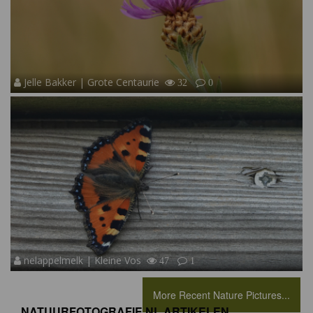
Jelle Bakker | Grote Centaurie
32
0
nelappelmelk | Kleine Vos
47
1
More Recent Nature Pictures...
NATUURFOTOGRAFIE.NL ARTIKELEN