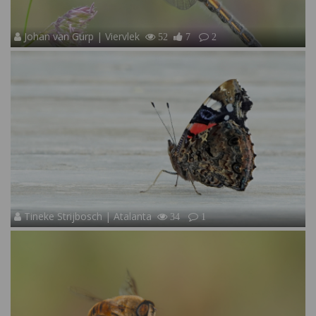
Johan van Gurp | Viervlek
52
7
2
Tineke Strijbosch | Atalanta
34
1