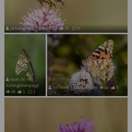
janvangastel | Blinde Bij
39
0
daan de vos |
Koninginnenpage
Eef Kieft | Distelvlinder
49
5
68
5
2
1