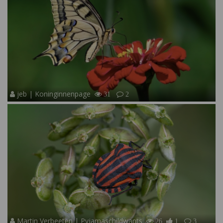
jeb | Koninginnenpage
31
2
Martin Verbeeten | Pyjamaschildwants
26
1
3