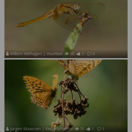
Willem Verhagen | Vuurlibel
58
3
4
Jurgen Maassen | Keizersmantel
55
1
1