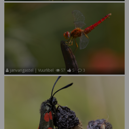
janvangastel | Vuurlibel
57
5
3