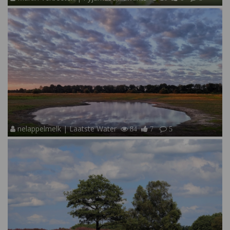
nelappelmelk | Laatste Water
84
7
5