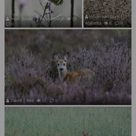
Johan van Gurp |
Henk Bouter | Resedawitje
13
Atalanta
8
0
0
David | Ree
11
0