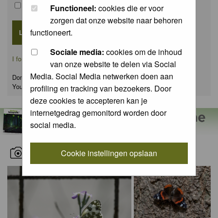
Remember me
Functioneel:
cookies die er voor
zorgen dat onze website naar behoren
functioneert.
Sociale media:
cookies om de inhoud
I forgot my password
van onze website te delen via Social
Media. Social Media netwerken doen aan
Don't have an account yet?
You can
register
for FREE
profiling en tracking van bezoekers. Door
deze cookies te accepteren kan je
internetgedrag gemonitord worden door
social media.
RECENT NATURE PICTURES
Cookie instellingen opslaan