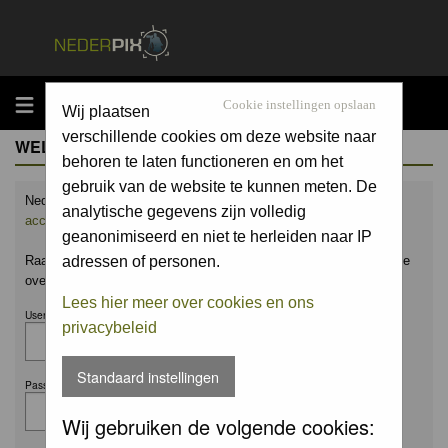
MENU
Cookie instellingen opslaan
Wij plaatsen
verschillende cookies om deze website naar
WELCOME GUEST
behoren te laten functioneren en om het
gebruik van de website te kunnen meten. De
Nederpix.nl is hét platform voor de natuurfotograaf.
Maak nu een
analytische gegevens zijn volledig
account aan
en upload ook jouw mooiste foto's.
geanonimiseerd en niet te herleiden naar IP
Raak geïnspireerd door het werk van anderen en leer en praat mee
adressen of personen.
over alles wat bij natuurfotografie komt kijken!
Lees hier meer over cookies en ons
Username:
privacybeleid
Standaard instellingen
Password:
Wij gebruiken de volgende cookies: