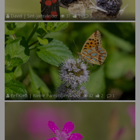
David | Sint-jansvlinder
37
1
3
Eef Kieft | Kleine Parelmoervlinder
42
2
1