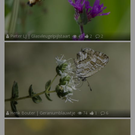
Pieter LJ | Glasvleugelpijlstaart
45
2
2
Henk Bouter | Geraniumblauwtje
74
1
6