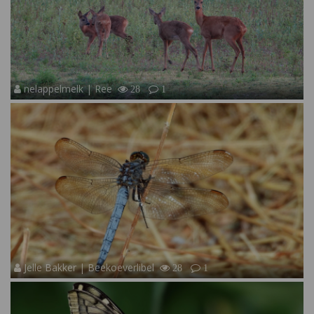
nelappelmelk | Ree
28
1
Jelle Bakker | Beekoeverlibel
28
1