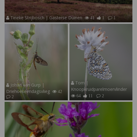
Tineke Strijbosch | Gasterse Duinen
41
1
1
Tom |
Johan van Gurp |
Knoopkruidparelmoervlinder
Driehoekeendagsvlieg
42
64
11
2
2