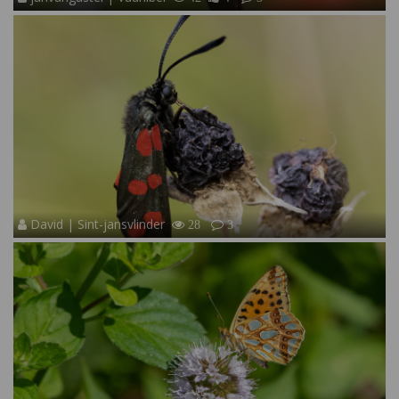
David | Sint-jansvlinder
28
3