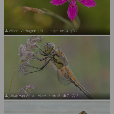
Willem Verhagen | Steenanjer
24
2
Johan van Gurp | Viervlek
48
7
2