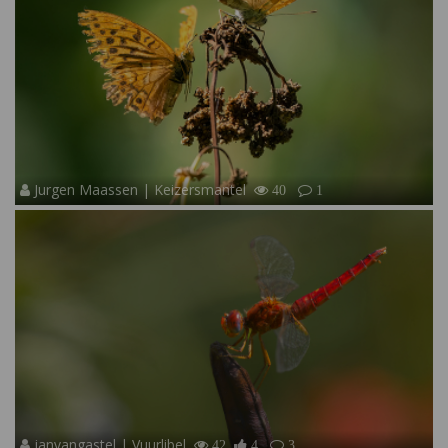
Jurgen Maassen | Keizersmantel
40
1
janvangastel | Vuurlibel
42
4
3