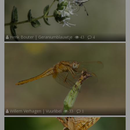
Henk Bouter | Geraniumblauwtje
43
4
Willem Verhagen | Vuurlibel
33
1