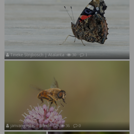
Tineke Strijbosch | Atalanta
30
1
janvangastel | Blinde Bij
36
0