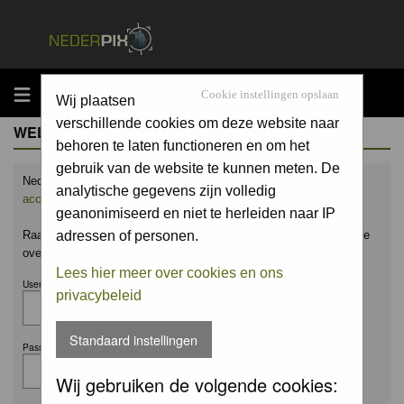
MENU
Cookie instellingen opslaan
Wij plaatsen
verschillende cookies om deze website naar
WELCOME GUEST
behoren te laten functioneren en om het
gebruik van de website te kunnen meten. De
Nederpix.nl is hét platform voor de natuurfotograaf.
Maak nu een
analytische gegevens zijn volledig
account aan
en upload ook jouw mooiste foto's.
geanonimiseerd en niet te herleiden naar IP
Raak geïnspireerd door het werk van anderen en leer en praat mee
adressen of personen.
over alles wat bij natuurfotografie komt kijken!
Lees hier meer over cookies en ons
Username:
privacybeleid
Standaard instellingen
Password:
Wij gebruiken de volgende cookies: