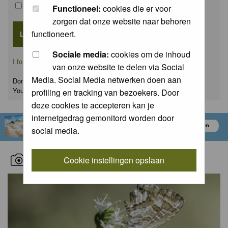
Remember me
Functioneel:
cookies die er voor
zorgen dat onze website naar behoren
functioneert.
Sociale media:
cookies om de inhoud
I forgot my password
van onze website te delen via Social
Media. Social Media netwerken doen aan
Don't have an account yet?
You can
register
for FREE
profiling en tracking van bezoekers. Door
deze cookies te accepteren kan je
internetgedrag gemonitord worden door
social media.
RECENT NATURE PICTURES
Cookie instellingen opslaan