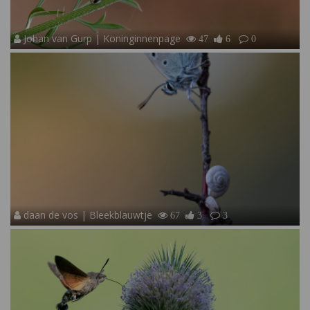
Johan van Gurp | Koninginnenpage
47
6
0
daan de vos | Bleekblauwtje
67
3
3