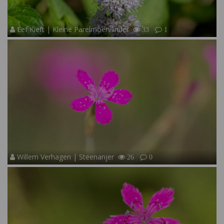
Eef Kieft | Kleine Parelmoervlinder
33
1
Willem Verhagen | Steenanjer
26
0