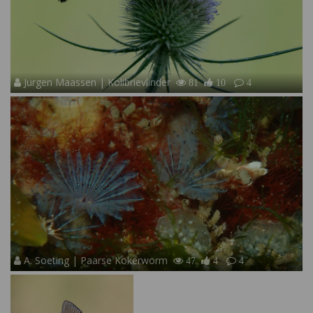
Jurgen Maassen | Kolibrievlinder
81
10
4
A. Soeting | Paarse Kokerworm
47
4
4