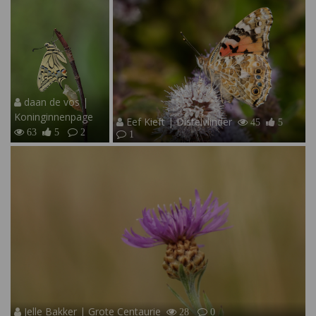
daan de vos |
Koninginnenpage
Eef Kieft | Distelvlinder
45
5
63
5
2
1
Jelle Bakker | Grote Centaurie
28
0