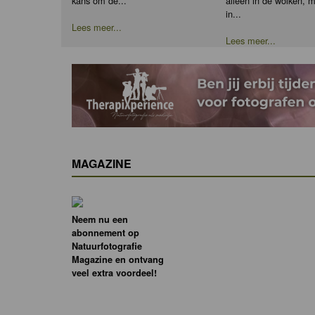
kans om de...
alleen in de wolken, 
in...
Lees meer...
Lees meer...
MAGAZINE
Neem nu een
abonnement op
Natuurfotografie
Magazine en ontvang
veel extra voordeel!