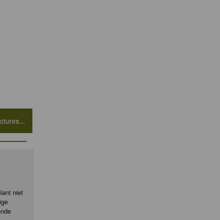
tures...
ant niet
ige
ende