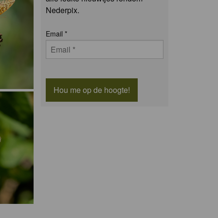
Nederpix.
Email
*
Hou me op de hoogte!