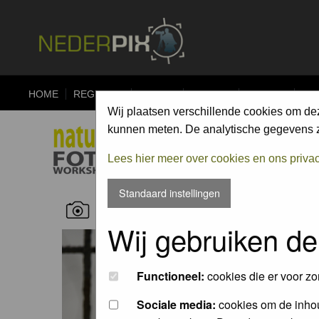
HOME
REGISTER
FORUM
UPLOAD
ALBUMS
CO
Wij plaatsen verschillende cookies om de
kunnen meten. De analytische gegevens zi
Lees hier meer over cookies en ons priva
Standaard instellingen
RECENT NATURE PICTURES
Wij gebruiken de
Functioneel:
cookies die er voor zo
Sociale media:
cookies om de inhou