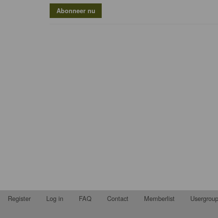
Register
Log in
FAQ
Contact
Memberlist
Usergrou