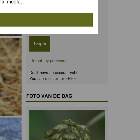
ial media.
Password:
Remember me
I forgot my password
Don't have an account yet?
You can
register
for FREE
FOTO VAN DE DAG