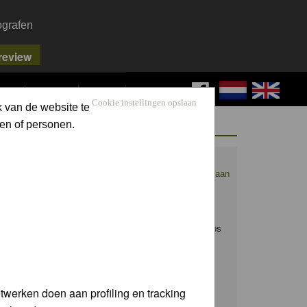
ografen
FAQ
SEARCH
LOG IN
Cookie instellingen opslaan
k van de website te
WELCOME GUEST
en of personen.
Nederpix.nl is hét platform voor de
natuurfotograaf.
Maak nu een account aan
en upload ook jouw mooiste foto's.
Raak geïnspireerd door het werk van
anderen en leer en praat mee over alles
wat bij natuurfotografie komt kijken!
Username:
twerken doen aan profiling en tracking