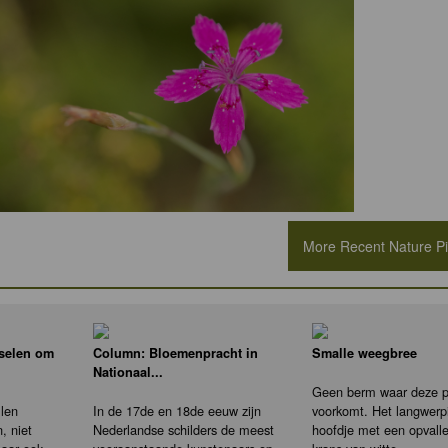
More Recent Nature Pic
nselen om
Column: Bloemenpracht in
Smalle weegbree
Nationaal...
Geen berm waar deze pl
llen
In de 17de en 18de eeuw zijn
voorkomt. Het langwerp
, niet
Nederlandse schilders de meest
hoofdje met een opvall