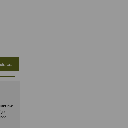
tures...
ant niet
ige
ende