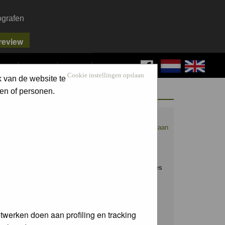
ografen
FAQ
SEARCH
LOG IN
Cookie instellingen opslaan
k van de website te
WELCOME GUEST
en of personen.
Nederpix.nl is hét platform voor de
natuurfotograaf.
Maak nu een account aan
en upload ook jouw mooiste foto's.
Raak geïnspireerd door het werk van
anderen en leer en praat mee over alles
wat bij natuurfotografie komt kijken!
Username:
twerken doen aan profiling en tracking