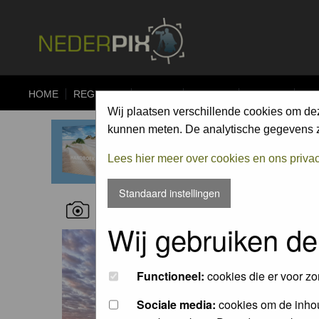
HOME
REGISTER
FORUM
UPLOAD
ALBUMS
CO
Wij plaatsen verschillende cookies om de
kunnen meten. De analytische gegevens zi
Lees hier meer over cookies en ons priva
Standaard instellingen
RECENT NATURE PICTURES
Wij gebruiken de
Functioneel:
cookies die er voor zo
Sociale media:
cookies om de inhou