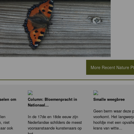
More Recent Nature Pic
nselen om
Column: Bloemenpracht in
Smalle weegbree
Nationaal...
Geen berm waar deze pl
llen
In de 17de en 18de eeuw zijn
voorkomt. Het langwerp
, niet
Nederlandse schilders de meest
hoofdje met een opvall
maar ook
vooraanstaande kunstenaars op
krans van witte...
het...