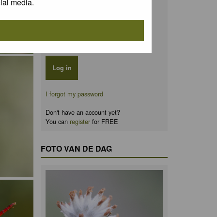
ial media.
Password:
Remember me
I forgot my password
Don't have an account yet?
You can
register
for FREE
FOTO VAN DE DAG