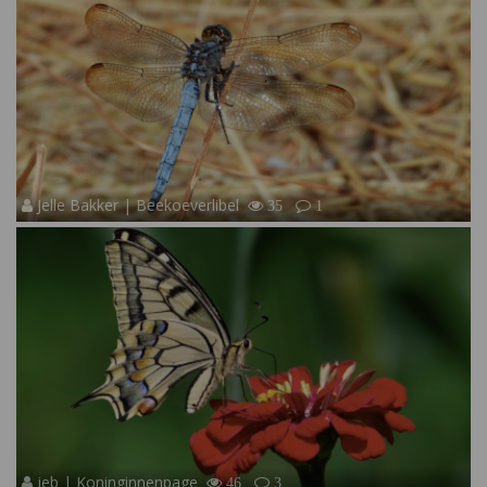
Jelle Bakker | Beekoeverlibel
35
1
jeb | Koninginnenpage
46
3