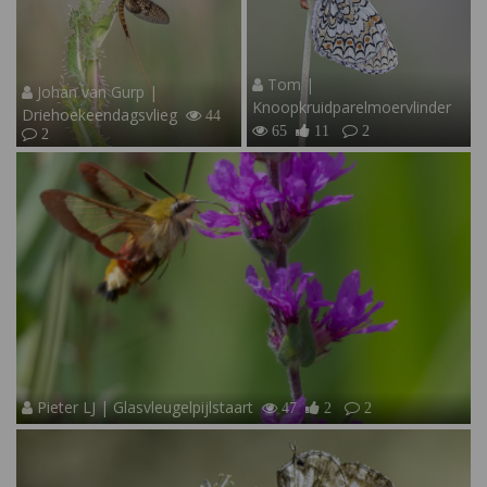
Tom |
Johan van Gurp |
Knoopkruidparelmoervlinder
Driehoekeendagsvlieg
44
65
11
2
2
Pieter LJ | Glasvleugelpijlstaart
47
2
2