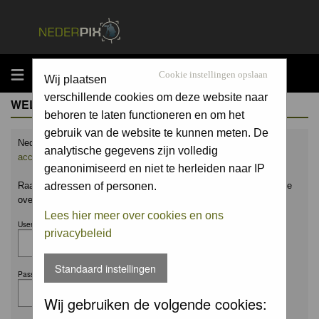
MENU
Cookie instellingen opslaan
Wij plaatsen
verschillende cookies om deze website naar
WELCOME GUEST
behoren te laten functioneren en om het
gebruik van de website te kunnen meten. De
Nederpix.nl is hét platform voor de natuurfotograaf.
Maak nu een
analytische gegevens zijn volledig
account aan
en upload ook jouw mooiste foto's.
geanonimiseerd en niet te herleiden naar IP
Raak geïnspireerd door het werk van anderen en leer en praat mee
adressen of personen.
over alles wat bij natuurfotografie komt kijken!
Lees hier meer over cookies en ons
Username:
privacybeleid
Standaard instellingen
Password:
Wij gebruiken de volgende cookies: