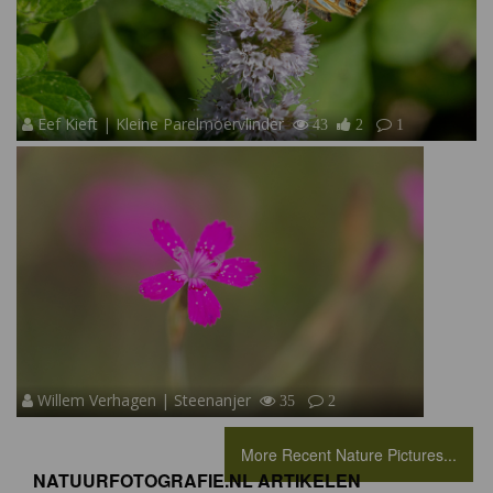
Eef Kieft | Kleine Parelmoervlinder
43
2
1
Willem Verhagen | Steenanjer
35
2
More Recent Nature Pictures...
NATUURFOTOGRAFIE.NL ARTIKELEN