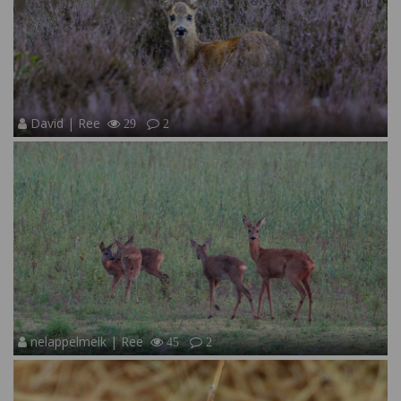
David | Ree
29
2
nelappelmelk | Ree
45
2