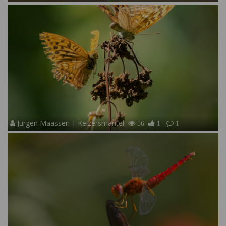
Jurgen Maassen | Keizersmantel
56
1
1