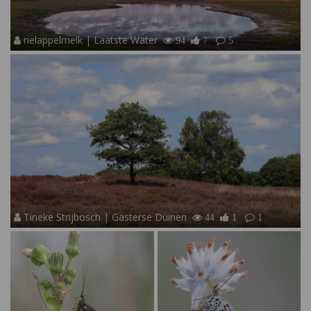
nelappelmelk | Laatste Water
94
7
5
Tineke Strijbosch | Gasterse Duinen
44
1
1