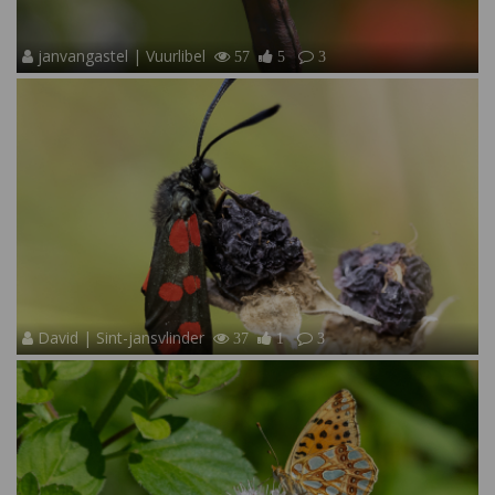
janvangastel | Vuurlibel
57
5
3
David | Sint-jansvlinder
37
1
3