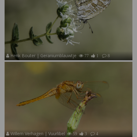
Henk Bouter | Geraniumblauwtje
77
1
8
Willem Verhagen | Vuurlibel
59
3
4