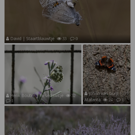
David | Staartblauwtje
33
0
Johan van Gurp |
Henk Bouter | Resedawitje
32
Atalanta
24
1
1