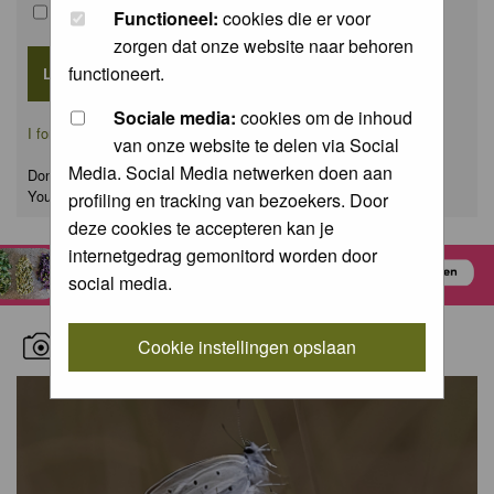
Remember me
Functioneel:
cookies die er voor
zorgen dat onze website naar behoren
functioneert.
Sociale media:
cookies om de inhoud
I forgot my password
van onze website te delen via Social
Media. Social Media netwerken doen aan
Don't have an account yet?
You can
register
for FREE
profiling en tracking van bezoekers. Door
deze cookies te accepteren kan je
internetgedrag gemonitord worden door
social media.
RECENT NATURE PICTURES
Cookie instellingen opslaan