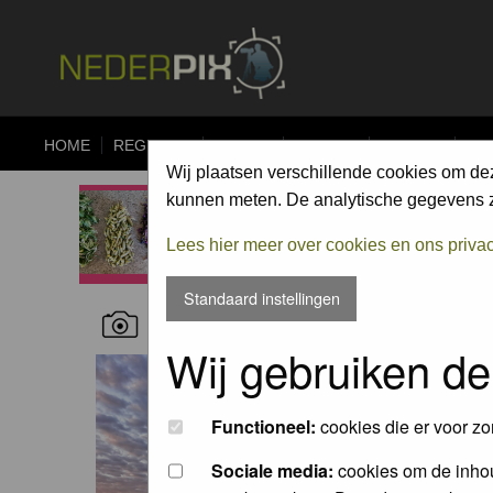
HOME
REGISTER
FORUM
UPLOAD
ALBUMS
CO
Wij plaatsen verschillende cookies om de
kunnen meten. De analytische gegevens zi
Lees hier meer over cookies en ons priva
Standaard instellingen
RECENT NATURE PICTURES
Wij gebruiken de
Functioneel:
cookies die er voor zo
Sociale media:
cookies om de inhou