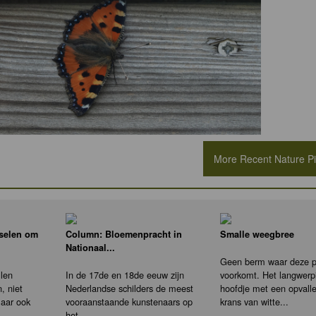
More Recent Nature Pic
nselen om
Column: Bloemenpracht in
Smalle weegbree
Nationaal...
Geen berm waar deze pl
llen
In de 17de en 18de eeuw zijn
voorkomt. Het langwerp
, niet
Nederlandse schilders de meest
hoofdje met een opvall
maar ook
vooraanstaande kunstenaars op
krans van witte...
het...