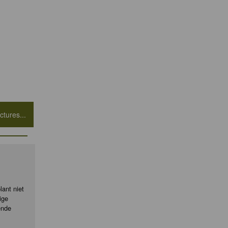
tures...
ant niet
ige
ende