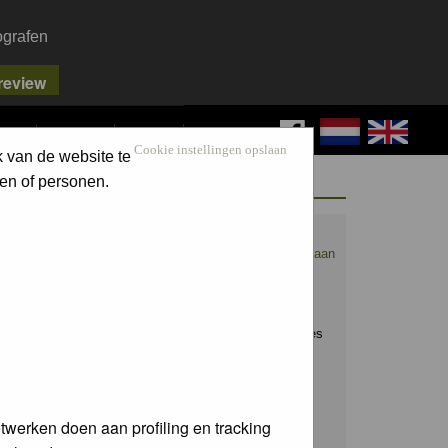
ografen
FAQ
SEARCH
LOG IN
Cookie instellingen opslaan
k van de website te
WELCOME GUEST
en of personen.
Nederpix.nl is hét platform voor de
natuurfotograaf.
Maak nu een account aan
en upload ook jouw mooiste foto's.
Raak geïnspireerd door het werk van
anderen en leer en praat mee over alles
wat bij natuurfotografie komt kijken!
Username:
twerken doen aan profiling en tracking