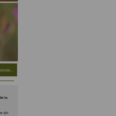
tures...
ht in
w zijn