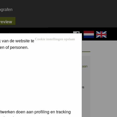
ografen
FAQ
SEARCH
LOG IN
Cookie instellingen opslaan
k van de website te
WELCOME GUEST
en of personen.
Nederpix.nl is hét platform voor de
natuurfotograaf.
Maak nu een account aan
en upload ook jouw mooiste foto's.
Raak geïnspireerd door het werk van
anderen en leer en praat mee over alles
wat bij natuurfotografie komt kijken!
Username:
twerken doen aan profiling en tracking