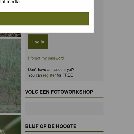
ial media.
Password:
Remember me
I forgot my password
Don't have an account yet?
You can
register
for FREE
VOLG EEN FOTOWORKSHOP
BLIJF OP DE HOOGTE