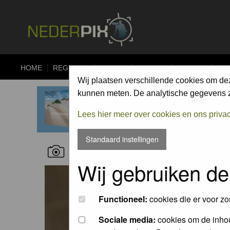
HOME
REGISTER
FORUM
UPLOAD
ALBUMS
CO
Wij plaatsen verschillende cookies om de
kunnen meten. De analytische gegevens zi
Lees hier meer over cookies en ons priva
Standaard instellingen
RECENT NATURE PICTURES
Wij gebruiken de
Functioneel:
cookies die er voor zo
Sociale media:
cookies om de inhou