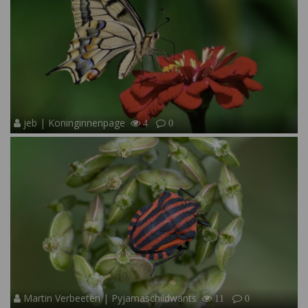
jeb | Koninginnenpage
4
0
Martin Verbeeten | Pyjamaschildwants
11
0