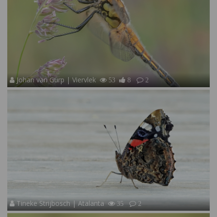
Johan van Gurp | Viervlek
53
8
2
Tineke Strijbosch | Atalanta
35
2