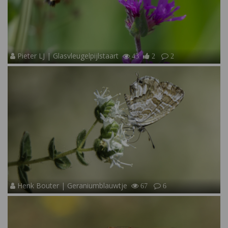
Pieter LJ | Glasvleugelpijlstaart
43
2
2
Henk Bouter | Geraniumblauwtje
67
6