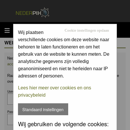
MENU
Cookie instellingen opslaan
Wij plaatsen
verschillende cookies om deze website naar
WELCOME GUEST
behoren te laten functioneren en om het
gebruik van de website te kunnen meten. De
Nederpix.nl is hét platform voor de natuurfotograaf.
Maak nu een
analytische gegevens zijn volledig
account aan
en upload ook jouw mooiste foto's.
geanonimiseerd en niet te herleiden naar IP
Raak geïnspireerd door het werk van anderen en leer en praat mee
adressen of personen.
over alles wat bij natuurfotografie komt kijken!
Lees hier meer over cookies en ons
Username:
privacybeleid
Standaard instellingen
Password:
Wij gebruiken de volgende cookies: