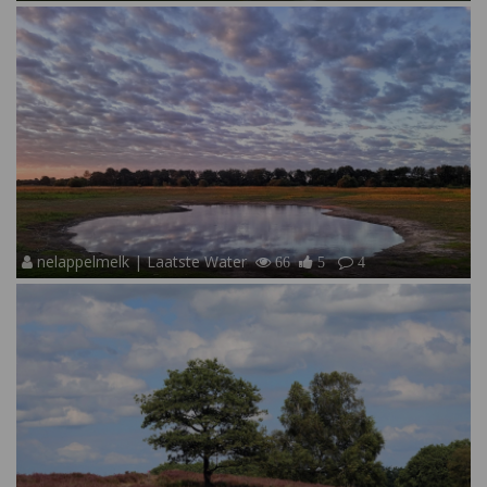
nelappelmelk | Laatste Water
66
5
4