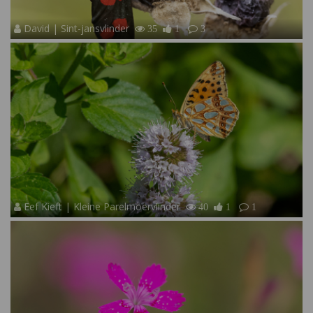
David | Sint-jansvlinder
35
1
3
Eef Kieft | Kleine Parelmoervlinder
40
1
1