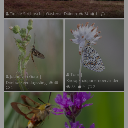
Tineke Strijbosch | Gasterse Duinen
34
1
1
Tom |
Johan van Gurp |
Knoopkruidparelmoervlinder
Driehoekeendagsvlieg
40
58
9
2
1