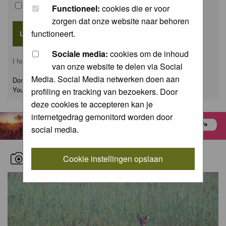
Remember me
Functioneel:
cookies die er voor
zorgen dat onze website naar behoren
functioneert.
Sociale media:
cookies om de inhoud
I forgot my password
van onze website te delen via Social
Media. Social Media netwerken doen aan
Don't have an account yet?
You can
register
for FREE
profiling en tracking van bezoekers. Door
deze cookies te accepteren kan je
internetgedrag gemonitord worden door
social media.
RECENT NATURE PICTURES
Cookie instellingen opslaan