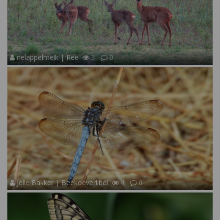
nelappelmelk | Ree
3
0
Jelle Bakker | Beekoeverlibel
4
0