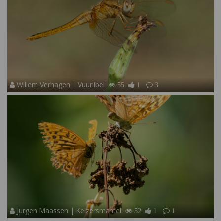
Willem Verhagen | Vuurlibel
55
1
3
Jurgen Maassen | Keizersmantel
52
1
1