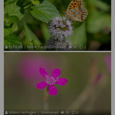
Eef Kieft | Kleine Parelmoervlinder
39
1
Willem Verhagen | Steenanjer
30
0