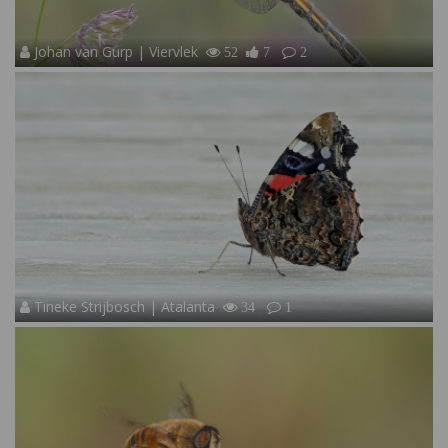
Johan van Gurp | Viervlek
52
7
2
Tineke Strijbosch | Atalanta
34
1