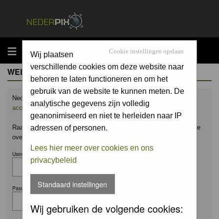
MENU
Cookie instellingen opslaan
Wij plaatsen
verschillende cookies om deze website naar
WELCOME GUEST
behoren te laten functioneren en om het
gebruik van de website te kunnen meten. De
Nederpix.nl is hét platform voor de natuurfotograaf.
Maak nu een
analytische gegevens zijn volledig
account aan
en upload ook jouw mooiste foto's.
geanonimiseerd en niet te herleiden naar IP
Raak geïnspireerd door het werk van anderen en leer en praat mee
adressen of personen.
over alles wat bij natuurfotografie komt kijken!
Lees hier meer over cookies en ons
Username:
privacybeleid
Standaard instellingen
Password:
Wij gebruiken de volgende cookies: