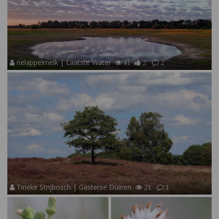
nelappelmelk | Laatste Water
41
2
2
Tineke Strijbosch | Gasterse Duinen
21
1