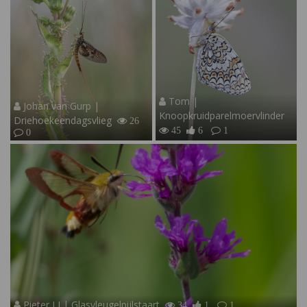
Tom |
Johan van Gurp |
Knoopkruidparelmoervlinder
Driehoekeendagsvlieg
26
45
6
1
0
Pieter LJ | Glasvleugelpijlstaart
34
1
1