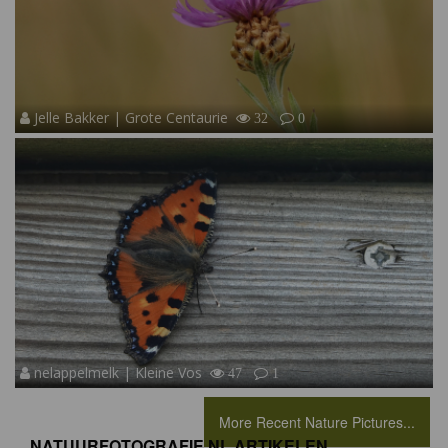
Jelle Bakker | Grote Centaurie
32
0
nelappelmelk | Kleine Vos
47
1
More Recent Nature Pictures...
NATUURFOTOGRAFIE.NL ARTIKELEN