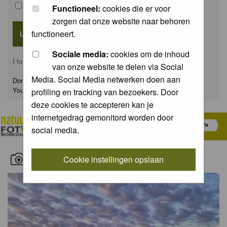
Remember me
Functioneel:
cookies die er voor
zorgen dat onze website naar behoren
functioneert.
Sociale media:
cookies om de inhoud
I forgot my password
van onze website te delen via Social
Media. Social Media netwerken doen aan
Don't have an account yet?
You can
register
for FREE
profiling en tracking van bezoekers. Door
deze cookies te accepteren kan je
internetgedrag gemonitord worden door
social media.
RECENT NATURE PICTURES
Cookie instellingen opslaan