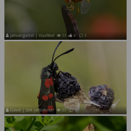
janvangastel | Vuurlibel
53
4
3
David | Sint-jansvlinder
33
3