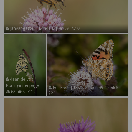
janvangastel | Blinde Bij
39
0
daan de vos |
Koninginnenpage
Eef Kieft | Distelvlinder
49
5
68
5
2
1