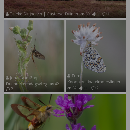
Tineke Strijbosch | Gasterse Duinen
39
1
1
Tom |
Johan van Gurp |
Knoopkruidparelmoervlinder
Driehoekeendagsvlieg
42
62
11
2
2