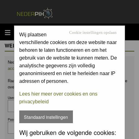
MENU
Cookie instellingen opslaan
Wij plaatsen
verschillende cookies om deze website naar
WELCOME GUEST
behoren te laten functioneren en om het
gebruik van de website te kunnen meten. De
Nederpix.nl is hét platform voor de natuurfotograaf.
Maak nu een
analytische gegevens zijn volledig
account aan
en upload ook jouw mooiste foto's.
geanonimiseerd en niet te herleiden naar IP
Raak geïnspireerd door het werk van anderen en leer en praat mee
adressen of personen.
over alles wat bij natuurfotografie komt kijken!
Lees hier meer over cookies en ons
Username:
privacybeleid
Standaard instellingen
Password:
Wij gebruiken de volgende cookies: