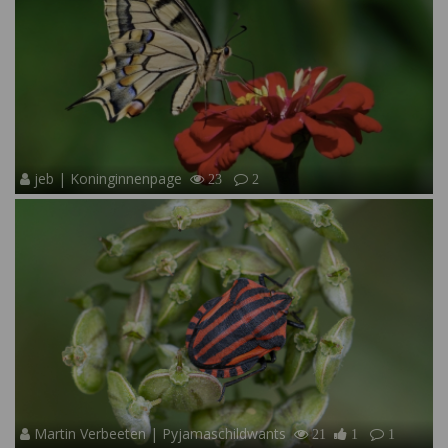
jeb | Koninginnenpage
23
2
Martin Verbeeten | Pyjamaschildwants
21
1
1