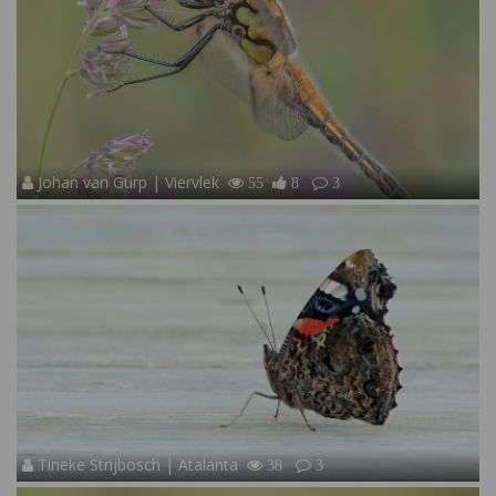
Johan van Gurp | Viervlek
55
8
3
Tineke Strijbosch | Atalanta
38
3