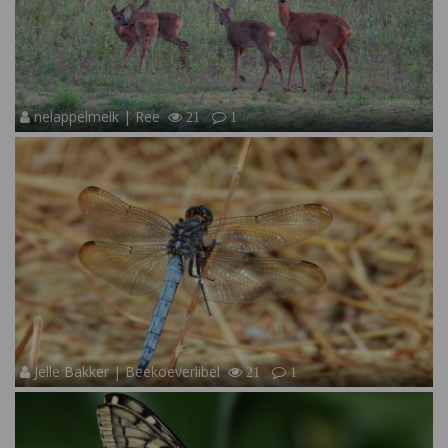
nelappelmelk | Ree
21
1
Jelle Bakker | Beekoeverlibel
21
1