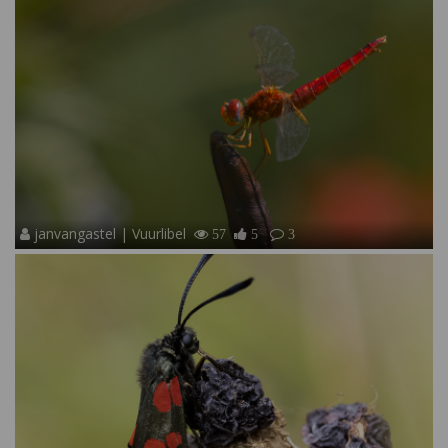
janvangastel | Vuurlibel
57
5
3