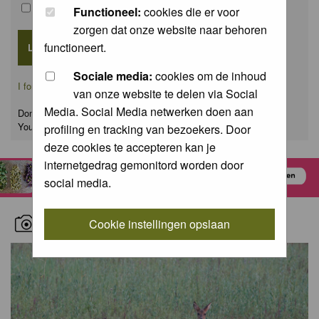
Remember me
Functioneel:
cookies die er voor
zorgen dat onze website naar behoren
functioneert.
Sociale media:
cookies om de inhoud
I forgot my password
van onze website te delen via Social
Media. Social Media netwerken doen aan
Don't have an account yet?
You can
register
for FREE
profiling en tracking van bezoekers. Door
deze cookies te accepteren kan je
internetgedrag gemonitord worden door
social media.
RECENT NATURE PICTURES
Cookie instellingen opslaan