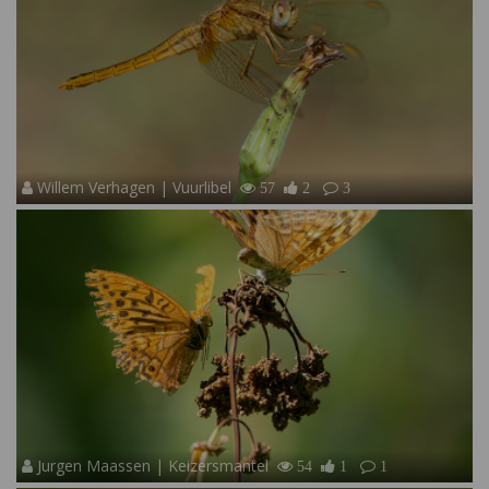
Willem Verhagen | Vuurlibel
57
2
3
Jurgen Maassen | Keizersmantel
54
1
1