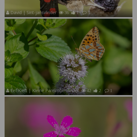
David | Sint-jansvlinder
36
1
3
Eef Kieft | Kleine Parelmoervlinder
42
2
1