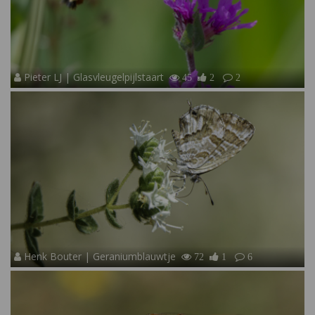
Pieter LJ | Glasvleugelpijlstaart
45
2
2
Henk Bouter | Geraniumblauwtje
72
1
6