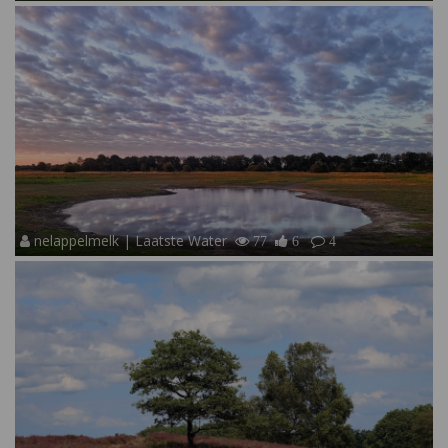
nelappelmelk | Laatste Water
77
6
4