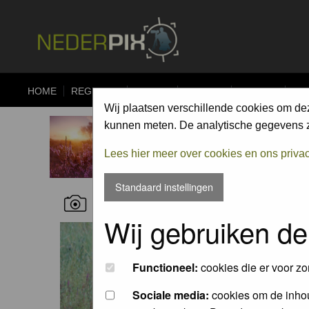
HOME
REGISTER
FORUM
UPLOAD
ALBUMS
CO
Wij plaatsen verschillende cookies om de
kunnen meten. De analytische gegevens zi
Lees hier meer over cookies en ons priva
Standaard instellingen
RECENT NATURE PICTURES
Wij gebruiken de
Functioneel:
cookies die er voor zo
Sociale media:
cookies om de inhou