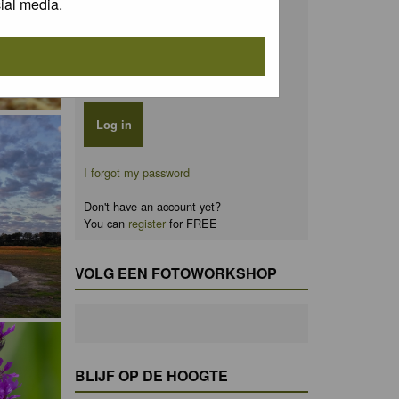
ial media.
Password:
Remember me
I forgot my password
Don't have an account yet?
You can
register
for FREE
VOLG EEN FOTOWORKSHOP
BLIJF OP DE HOOGTE