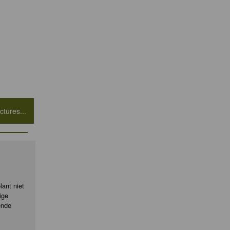
tures...
ant niet
ige
ende