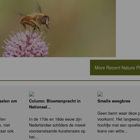
More Recent Nature Pic
nselen om
Column: Bloemenpracht in
Smalle weegbree
Nationaal...
Geen berm waar deze pl
llen
In de 17de en 18de eeuw zijn
voorkomt. Het langwerp
, niet
Nederlandse schilders de meest
hoofdje met een opvall
maar ook
vooraanstaande kunstenaars op
krans van witte...
het...