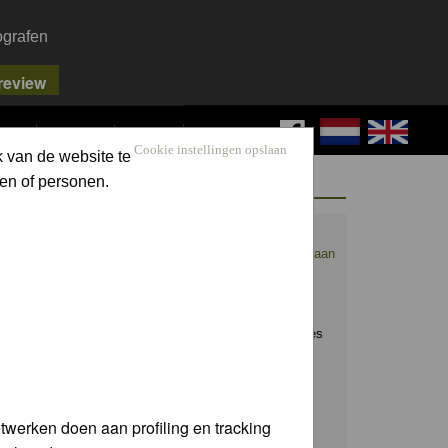
ografen
FAQ
SEARCH
LOG IN
Cookie instellingen opslaan
k van de website te
WELCOME GUEST
en of personen.
Nederpix.nl is hét platform voor de
natuurfotograaf.
Maak nu een account aan
en upload ook jouw mooiste foto's.
Raak geïnspireerd door het werk van
anderen en leer en praat mee over alles
wat bij natuurfotografie komt kijken!
Username:
twerken doen aan profiling en tracking