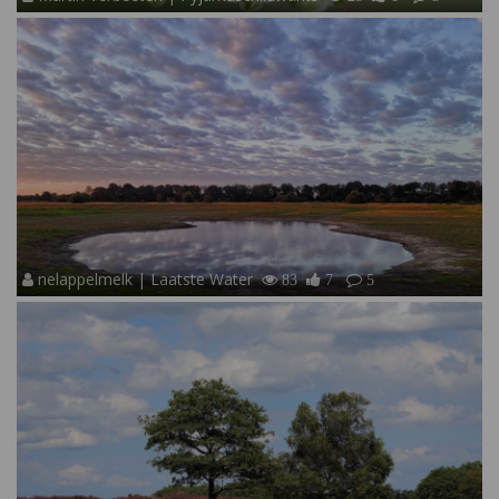
nelappelmelk | Laatste Water
83
7
5