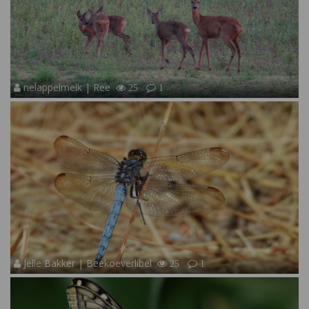
nelappelmelk | Ree
25
1
Jelle Bakker | Beekoeverlibel
25
1