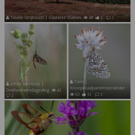
Tineke Strijbosch | Gasterse Duinen
40
1
1
Tom |
Johan van Gurp |
Knoopkruidparelmoervlinder
Driehoekeendagsvlieg
42
63
11
2
2