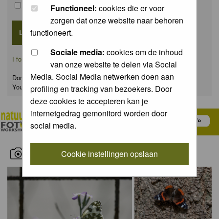
Remember me
Functioneel:
cookies die er voor
zorgen dat onze website naar behoren
functioneert.
Sociale media:
cookies om de inhoud
I forgot my password
van onze website te delen via Social
Media. Social Media netwerken doen aan
Don't have an account yet?
You can
register
for FREE
profiling en tracking van bezoekers. Door
deze cookies te accepteren kan je
internetgedrag gemonitord worden door
social media.
RECENT NATURE PICTURES
Cookie instellingen opslaan