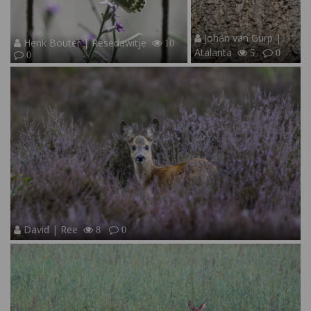
Johan van Gurp |
Henk Bouter | Resedawitje
10
Atalanta
5
0
0
David | Ree
8
0