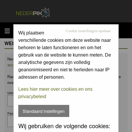
MENU
Cookie instellingen opslaan
Wij plaatsen
verschillende cookies om deze website naar
WELCOME GUEST
behoren te laten functioneren en om het
gebruik van de website te kunnen meten. De
Nederpix.nl is hét platform voor de natuurfotograaf.
Maak nu een
analytische gegevens zijn volledig
account aan
en upload ook jouw mooiste foto's.
geanonimiseerd en niet te herleiden naar IP
Raak geïnspireerd door het werk van anderen en leer en praat mee
adressen of personen.
over alles wat bij natuurfotografie komt kijken!
Lees hier meer over cookies en ons
Username:
privacybeleid
Standaard instellingen
Password:
Wij gebruiken de volgende cookies: