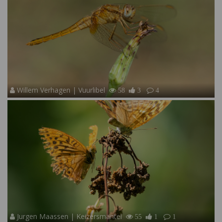
Willem Verhagen | Vuurlibel
58
3
4
Jurgen Maassen | Keizersmantel
55
1
1