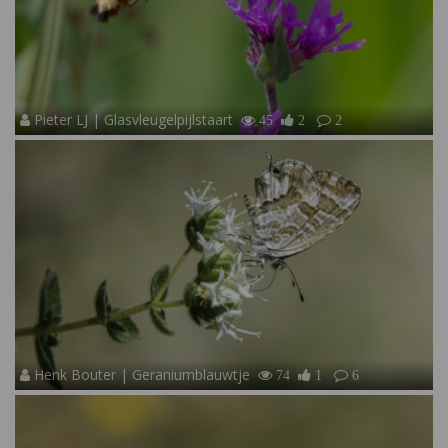
Pieter LJ | Glasvleugelpijlstaart
45
2
2
Henk Bouter | Geraniumblauwtje
74
1
6