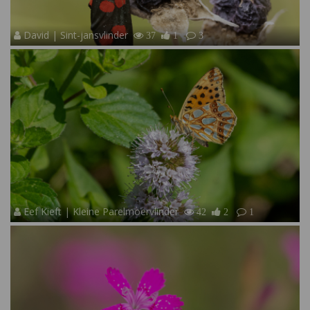
David | Sint-jansvlinder
37
1
3
Eef Kieft | Kleine Parelmoervlinder
42
2
1