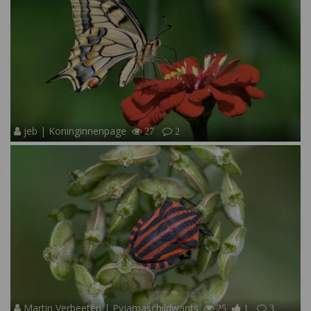
jeb | Koninginnenpage
27
2
Martin Verbeeten | Pyjamaschildwants
25
1
3