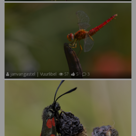
janvangastel | Vuurlibel
57
5
3