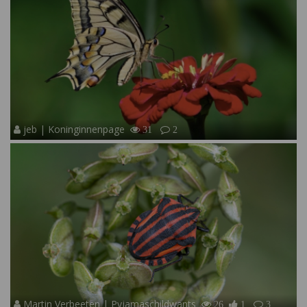
jeb | Koninginnenpage
31
2
Martin Verbeeten | Pyjamaschildwants
26
1
3