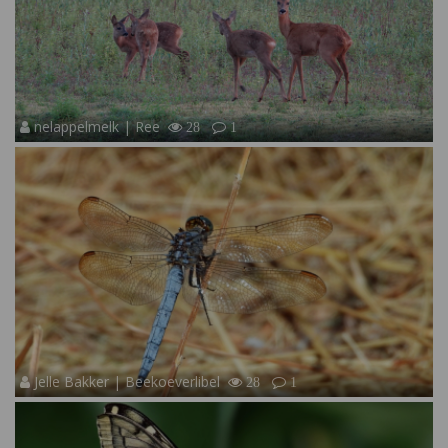
nelappelmelk | Ree
28
1
Jelle Bakker | Beekoeverlibel
28
1