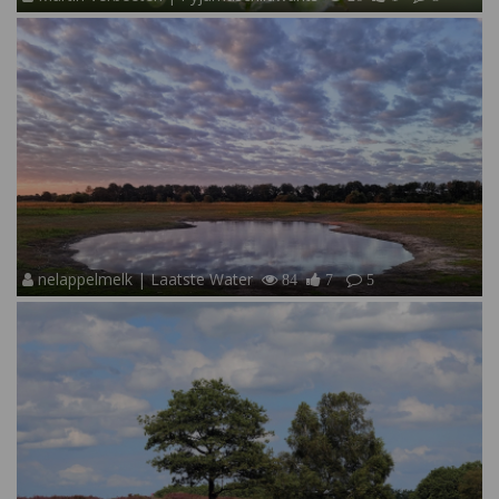
nelappelmelk | Laatste Water
84
7
5