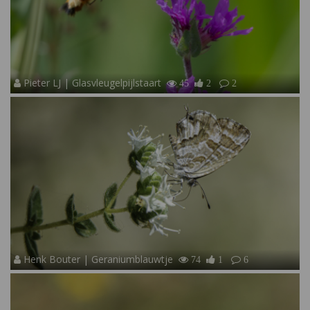
Pieter LJ | Glasvleugelpijlstaart
45
2
2
Henk Bouter | Geraniumblauwtje
74
1
6