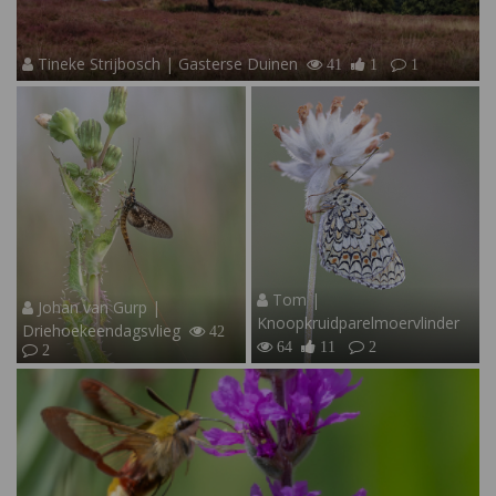
Tineke Strijbosch | Gasterse Duinen
41
1
1
Tom |
Johan van Gurp |
Knoopkruidparelmoervlinder
Driehoekeendagsvlieg
42
64
11
2
2