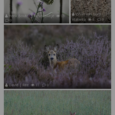
Johan van Gurp |
Henk Bouter | Resedawitje
13
Atalanta
8
0
0
David | Ree
11
0