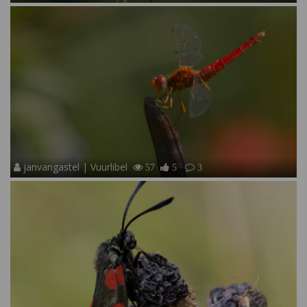
janvangastel | Vuurlibel
57
5
3