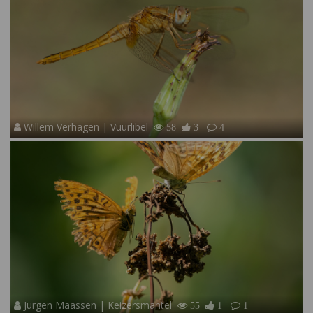
Willem Verhagen | Vuurlibel
58
3
4
Jurgen Maassen | Keizersmantel
55
1
1