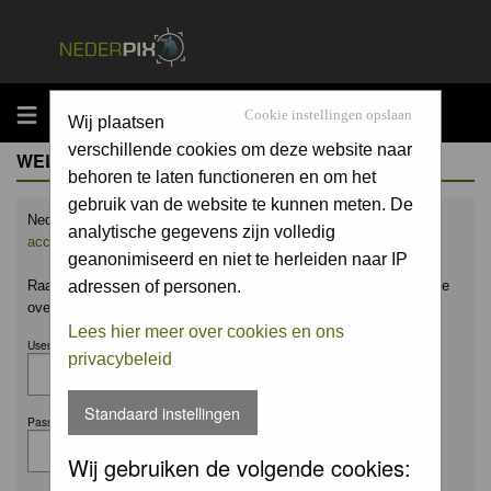
MENU
Cookie instellingen opslaan
Wij plaatsen
verschillende cookies om deze website naar
WELCOME GUEST
behoren te laten functioneren en om het
gebruik van de website te kunnen meten. De
Nederpix.nl is hét platform voor de natuurfotograaf.
Maak nu een
analytische gegevens zijn volledig
account aan
en upload ook jouw mooiste foto's.
geanonimiseerd en niet te herleiden naar IP
Raak geïnspireerd door het werk van anderen en leer en praat mee
adressen of personen.
over alles wat bij natuurfotografie komt kijken!
Lees hier meer over cookies en ons
Username:
privacybeleid
Standaard instellingen
Password:
Wij gebruiken de volgende cookies: