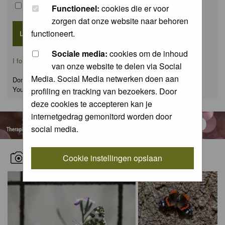
Remember me
Functioneel:
cookies die er voor
zorgen dat onze website naar behoren
functioneert.
Sociale media:
cookies om de inhoud
I forgot my password
van onze website te delen via Social
Media. Social Media netwerken doen aan
Don't have an account yet?
You can
register
for FREE
profiling en tracking van bezoekers. Door
deze cookies te accepteren kan je
internetgedrag gemonitord worden door
social media.
RECENT NATURE PICTURES
Cookie instellingen opslaan