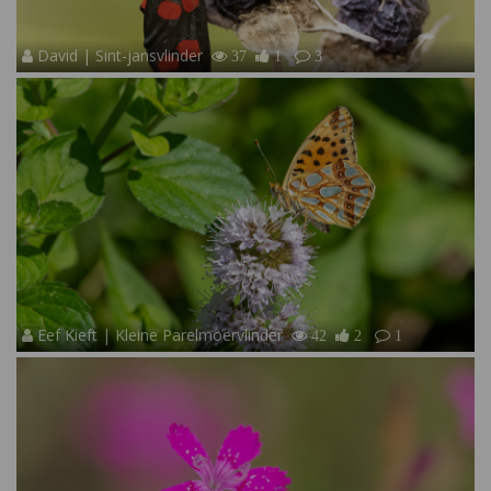
David | Sint-jansvlinder
37
1
3
Eef Kieft | Kleine Parelmoervlinder
42
2
1