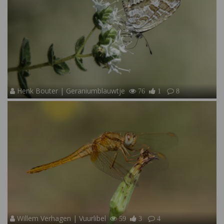
Henk Bouter | Geraniumblauwtje
76
1
8
Willem Verhagen | Vuurlibel
59
3
4