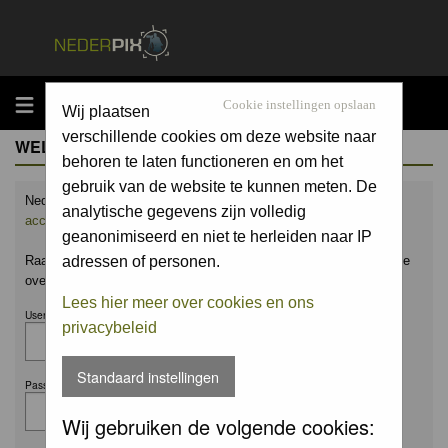
MENU
Cookie instellingen opslaan
Wij plaatsen
verschillende cookies om deze website naar
WELCOME GUEST
behoren te laten functioneren en om het
gebruik van de website te kunnen meten. De
Nederpix.nl is hét platform voor de natuurfotograaf.
Maak nu een
analytische gegevens zijn volledig
account aan
en upload ook jouw mooiste foto's.
geanonimiseerd en niet te herleiden naar IP
Raak geïnspireerd door het werk van anderen en leer en praat mee
adressen of personen.
over alles wat bij natuurfotografie komt kijken!
Lees hier meer over cookies en ons
Username:
privacybeleid
Standaard instellingen
Password:
Wij gebruiken de volgende cookies: