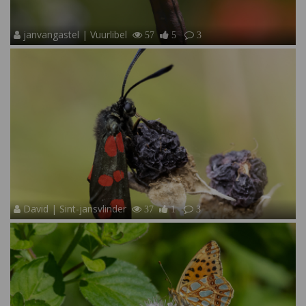
janvangastel | Vuurlibel
57
5
3
David | Sint-jansvlinder
37
1
3