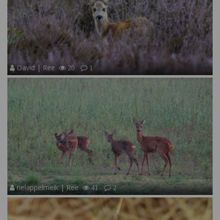
David | Ree
20
1
nelappelmelk | Ree
41
2