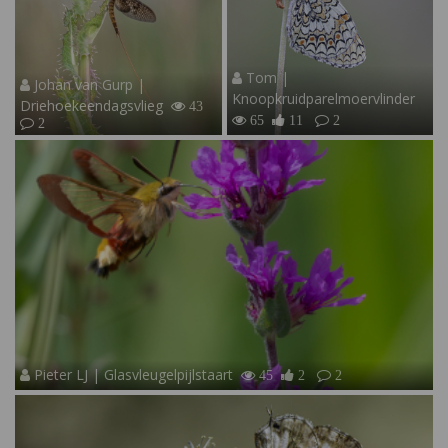
Tom |
Johan van Gurp |
Knoopkruidparelmoervlinder
Driehoekeendagsvlieg
43
65
11
2
2
Pieter LJ | Glasvleugelpijlstaart
45
2
2