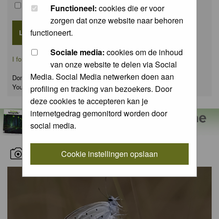
Remember me
Functioneel:
cookies die er voor
zorgen dat onze website naar behoren
functioneert.
Sociale media:
cookies om de inhoud
I forgot my password
van onze website te delen via Social
Media. Social Media netwerken doen aan
Don't have an account yet?
You can
register
for FREE
profiling en tracking van bezoekers. Door
deze cookies te accepteren kan je
internetgedrag gemonitord worden door
social media.
RECENT NATURE PICTURES
Cookie instellingen opslaan