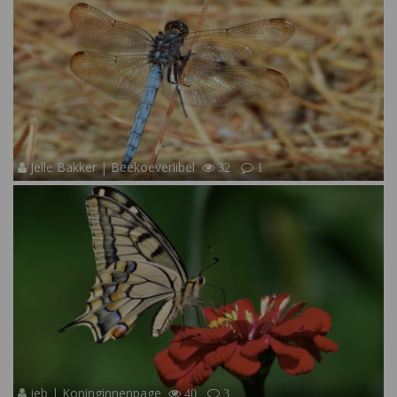
Jelle Bakker | Beekoeverlibel
32
1
jeb | Koninginnenpage
40
3