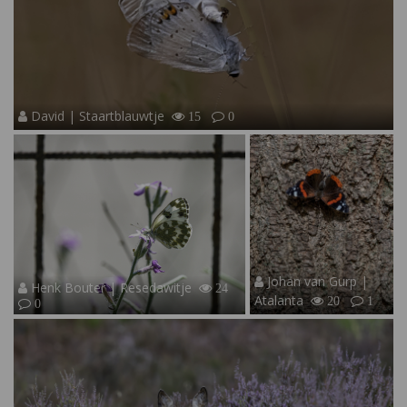
David | Staartblauwtje
15
0
Johan van Gurp |
Henk Bouter | Resedawitje
24
Atalanta
20
1
0