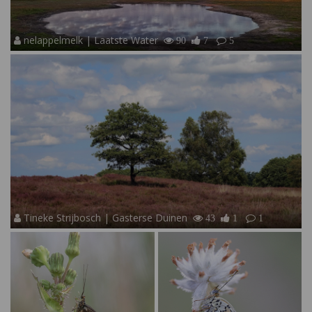
nelappelmelk | Laatste Water
90
7
5
Tineke Strijbosch | Gasterse Duinen
43
1
1