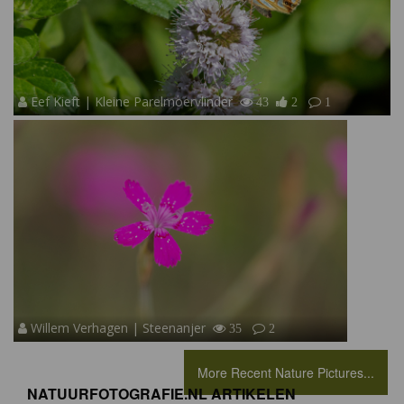
Eef Kieft | Kleine Parelmoervlinder
43
2
1
Willem Verhagen | Steenanjer
35
2
More Recent Nature Pictures...
NATUURFOTOGRAFIE.NL ARTIKELEN