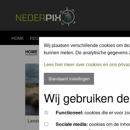
HOME
REGISTER
FORUM
UPLOAD
ALBUMS
CO
Wij plaatsen verschillende cookies om de
HOME
->
ALBUM
kunnen meten. De analytische gegevens zi
Lees hier meer over cookies en ons priva
Standaard instellingen
Wij gebruiken de
Functioneel:
cookies die er voor zo
Landschappen / Landscapes
Zoogdi
Sociale media:
cookies om de inhou