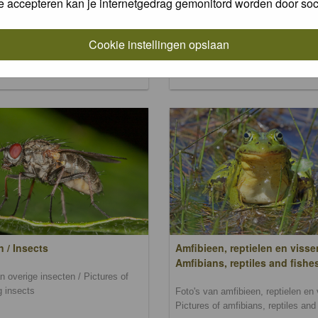
e accepteren kan je internetgedrag gemonitord worden door soc
and mosses
n zoogdieren / Pictures of
s
Foto's van wilde bloemen, planten
Cookie instellingen opslaan
en mossen / Pictures of wild flowe
plants, trees and mosses
n / Insects
Amfibieen, reptielen en visse
Amfibians, reptiles and fishe
n overige insecten / Pictures of
g insects
Foto's van amfibieen, reptielen en 
Pictures of amfibians, reptiles and