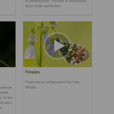
en korstmossen / Pictures of mushrooms,
slime molds and lichens
Filmpjes
Plaats hier je zelfgemaakte YouTube
filmpjes
n waarvan
etreft.
/ In this
ification
be