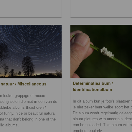
Determinatiealbum /
 natuur / Miscellaneous
Identificationalbum
n leuke, grappige of mooie
In dit album kun je foto's plaatse
schijnselen die niet in een van de
je niet zeker bent welke soort het b
ublieke albums thuishoren /
Dit album wordt regelmatig geleegd.
of funny, nice or beautiful natural
album pictures with uncertain ident
a that don't belong in one of the
can be uploaded. This album will 
lic albums.
emptied regularly.