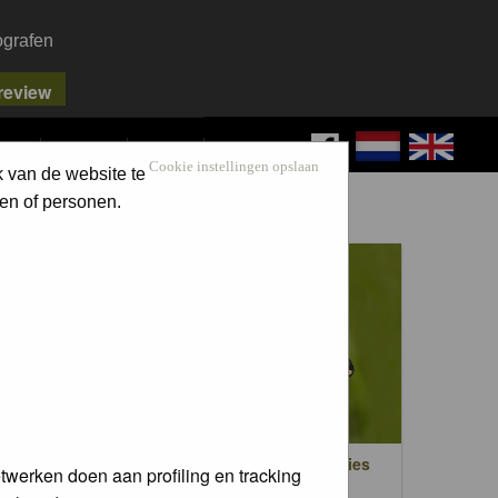
ografen
FAQ
SEARCH
LOG IN
Cookie instellingen opslaan
k van de website te
en of personen.
en
Dag- en nachtvlinders / Butterflies
twerken doen aan profiling en tracking
trees)
and moths