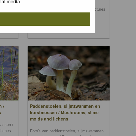
ial media.
Foto's van dag- en nachtvlinders / Pictures
of butterflies and moths
, bomen
rs,
n /
Paddenstoelen, slijmzwammen en
s
korstmossen / Mushrooms, slime
molds and lichens
vissen /
 fishes
Foto's van paddenstoelen, slijmzwammen