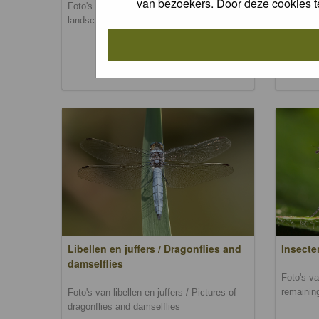
van bezoekers. Door deze cookies t
Foto's van landschappen / Pictures of
Foto's va
landscapes
mammal
Libellen en juffers / Dragonflies and
Insecte
damselflies
Foto's va
remainin
Foto's van libellen en juffers / Pictures of
dragonflies and damselflies