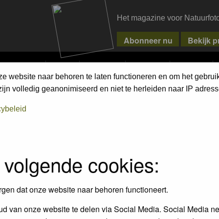
Het magazine voor Natuurfot
MPETITIONS
PIXPAS
MAGAZINE
WEBSHOP
CONTACT
ze website naar behoren te laten functioneren en om het gebrui
jn volledig geanonimiseerd en niet te herleiden naar IP adress
cybeleid
 volgende cookies:
rgen dat onze website naar behoren functioneert.
Wilde planten (incl. bomen) 
eren / Mammals
d van onze website te delen via Social Media. Social Media ne
mossen / Wild Flowers (lncl. 