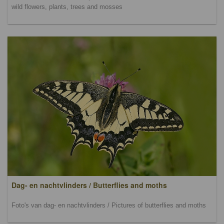
wild flowers, plants, trees and mosses
Dag- en nachtvlinders / Butterflies and moths
Foto's van dag- en nachtvlinders / Pictures of butterflies and moths