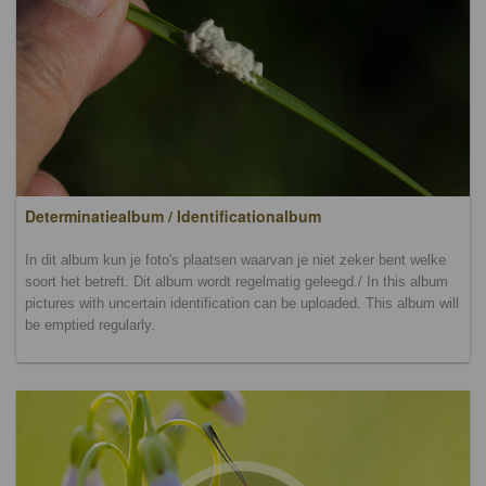
Determinatiealbum / Identificationalbum
In dit album kun je foto's plaatsen waarvan je niet zeker bent welke
soort het betreft. Dit album wordt regelmatig geleegd./ In this album
pictures with uncertain identification can be uploaded. This album will
be emptied regularly.