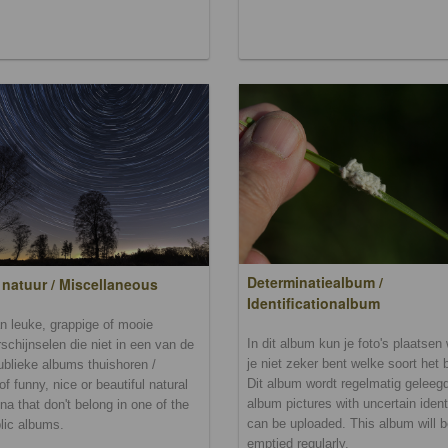
Determinatiealbum /
 natuur / Miscellaneous
Identificationalbum
n leuke, grappige of mooie
In dit album kun je foto's plaatse
schijnselen die niet in een van de
je niet zeker bent welke soort het b
ublieke albums thuishoren /
Dit album wordt regelmatig geleegd.
of funny, nice or beautiful natural
album pictures with uncertain ident
a that don't belong in one of the
can be uploaded. This album will 
lic albums.
emptied regularly.