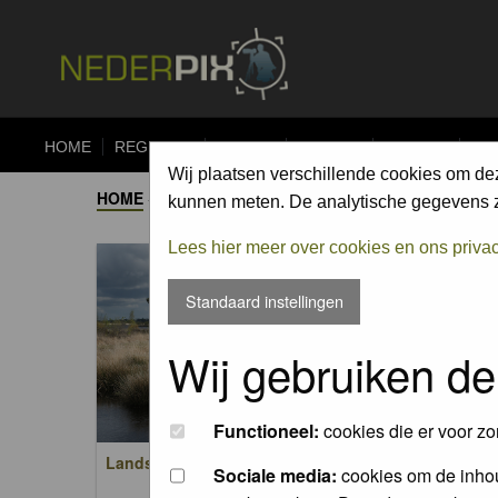
HOME
REGISTER
FORUM
UPLOAD
ALBUMS
CO
Wij plaatsen verschillende cookies om de
HOME
->
ALBUM
kunnen meten. De analytische gegevens zi
Lees hier meer over cookies en ons priva
Standaard instellingen
Wij gebruiken de
Functioneel:
cookies die er voor zo
Landschappen / Landscapes
Zoogdi
Sociale media:
cookies om de inhou