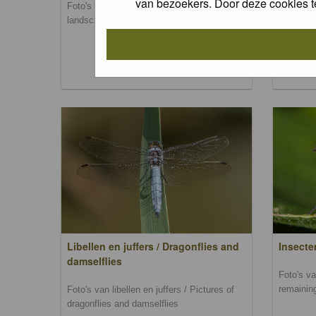
van bezoekers. Door deze cookies t
Foto's van landschappen / Pictures of
Foto's va
landscapes
mammal
Libellen en juffers / Dragonflies and
Insecte
damselflies
Foto's va
remainin
Foto's van libellen en juffers / Pictures of
dragonflies and damselflies