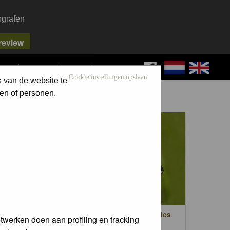
ografen
FAQ
SEARCH
LOG IN
Cookie instellingen opslaan
k van de website te
en of personen.
en
Dag- en nachtvlinders / Butterflies
twerken doen aan profiling en tracking
trees)
and moths