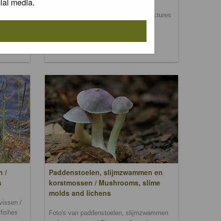
ial media.
Foto's van dag- en nachtvlinders / Pictures
of butterflies and moths
, bomen
rs,
n /
Paddenstoelen, slijmzwammen en
s
korstmossen / Mushrooms, slime
molds and lichens
vissen /
 fishes
Foto's van paddenstoelen, slijmzwammen