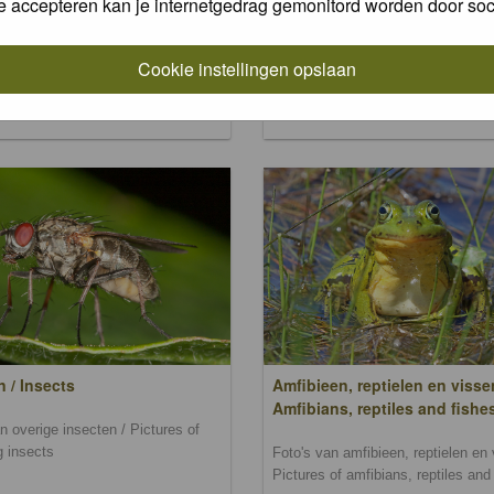
e accepteren kan je internetgedrag gemonitord worden door soc
and mosses
n zoogdieren / Pictures of
s
Foto's van wilde bloemen, planten
Cookie instellingen opslaan
en mossen / Pictures of wild flowe
plants, trees and mosses
n / Insects
Amfibieen, reptielen en visse
Amfibians, reptiles and fishe
n overige insecten / Pictures of
g insects
Foto's van amfibieen, reptielen en 
Pictures of amfibians, reptiles and