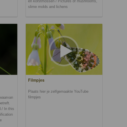
en korstmossen / Pictures of mushrooms,
slime molds and lichens
Filmpjes
Plaats hier je zelfgemaakte YouTube
filmpjes
n waarvan
etreft.
/ In this
ification
be