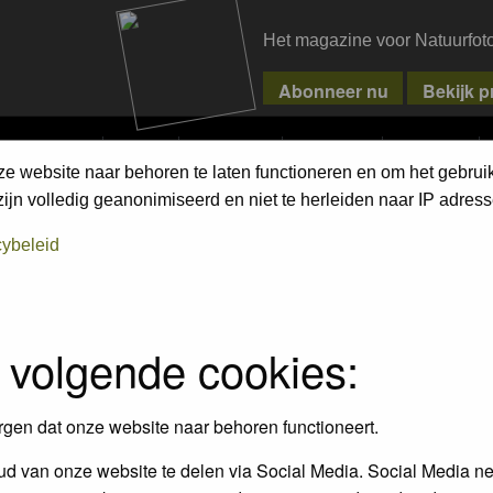
Het magazine voor Natuurfot
MPETITIONS
PIXPAS
MAGAZINE
WEBSHOP
CONTACT
ze website naar behoren te laten functioneren en om het gebrui
jn volledig geanonimiseerd en niet te herleiden naar IP adress
cybeleid
 volgende cookies:
rgen dat onze website naar behoren functioneert.
Wilde planten (incl. bomen) 
eren / Mammals
d van onze website te delen via Social Media. Social Media ne
mossen / Wild Flowers (lncl. 