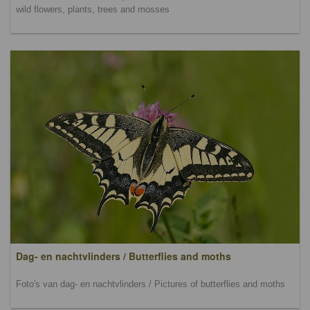
wild flowers, plants, trees and mosses
Dag- en nachtvlinders / Butterflies and moths
Foto's van dag- en nachtvlinders / Pictures of butterflies and moths