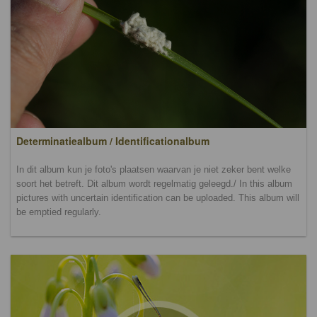
Determinatiealbum / Identificationalbum
In dit album kun je foto's plaatsen waarvan je niet zeker bent welke
soort het betreft. Dit album wordt regelmatig geleegd./ In this album
pictures with uncertain identification can be uploaded. This album will
be emptied regularly.