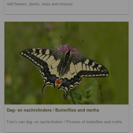
wild flowers, plants, trees and mosses
Dag- en nachtvlinders / Butterflies and moths
Foto's van dag- en nachtvlinders / Pictures of butterflies and moths