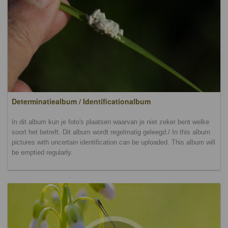
Determinatiealbum / Identificationalbum
In dit album kun je foto's plaatsen waarvan je niet zeker bent welke
soort het betreft. Dit album wordt regelmatig geleegd./ In this album
pictures with uncertain identification can be uploaded. This album will
be emptied regularly.