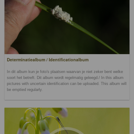
Determinatiealbum / Identificationalbum
In dit album kun je foto's plaatsen waarvan je niet zeker bent welke
soort het betreft. Dit album wordt regelmatig geleegd./ In this album
pictures with uncertain identification can be uploaded. This album will
be emptied regularly.