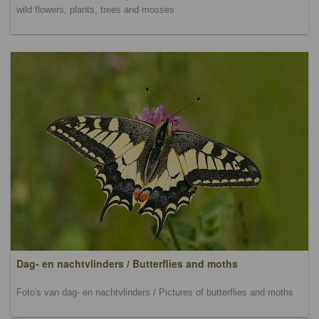
wild flowers, plants, trees and mosses
Dag- en nachtvlinders / Butterflies and moths
Foto's van dag- en nachtvlinders / Pictures of butterflies and moths