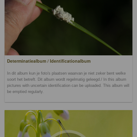
Determinatiealbum / Identificationalbum
In dit album kun je foto's plaatsen waarvan je niet zeker bent welke
soort het betreft. Dit album wordt regelmatig geleegd./ In this album
pictures with uncertain identification can be uploaded. This album will
be emptied regularly.