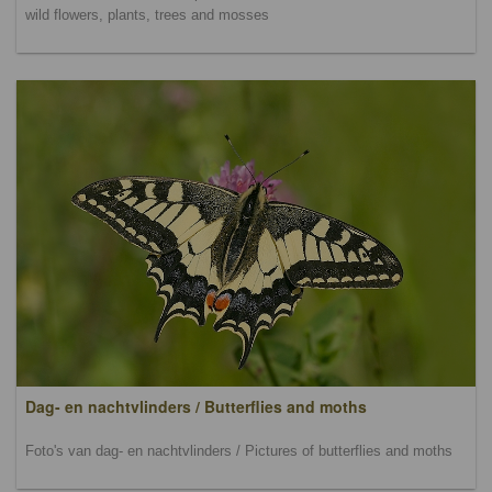
wild flowers, plants, trees and mosses
Dag- en nachtvlinders / Butterflies and moths
Foto's van dag- en nachtvlinders / Pictures of butterflies and moths