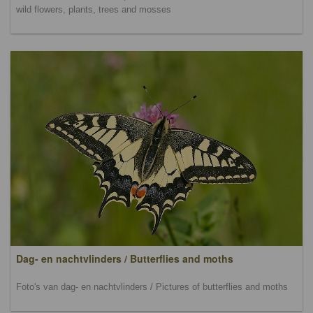
wild flowers, plants, trees and mosses
Dag- en nachtvlinders / Butterflies and moths
Foto's van dag- en nachtvlinders / Pictures of butterflies and moths