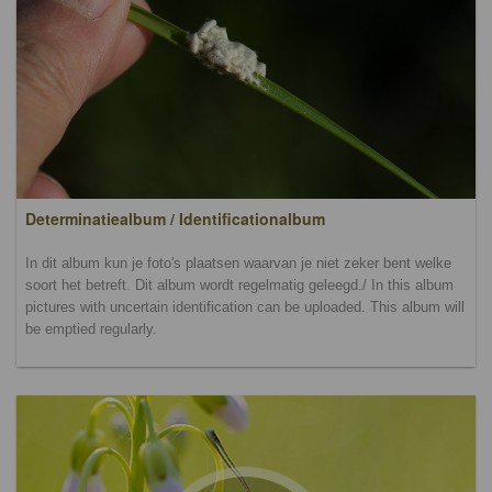
Determinatiealbum / Identificationalbum
In dit album kun je foto's plaatsen waarvan je niet zeker bent welke
soort het betreft. Dit album wordt regelmatig geleegd./ In this album
pictures with uncertain identification can be uploaded. This album will
be emptied regularly.