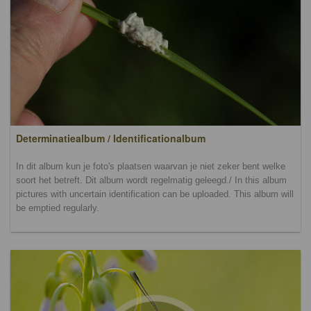
Determinatiealbum / Identificationalbum
In dit album kun je foto's plaatsen waarvan je niet zeker bent welke
soort het betreft. Dit album wordt regelmatig geleegd./ In this album
pictures with uncertain identification can be uploaded. This album will
be emptied regularly.