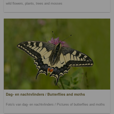
wild flowers, plants, trees and mosses
Dag- en nachtvlinders / Butterflies and moths
Foto's van dag- en nachtvlinders / Pictures of butterflies and moths