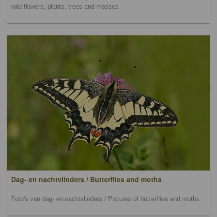
wild flowers, plants, trees and mosses
Dag- en nachtvlinders / Butterflies and moths
Foto's van dag- en nachtvlinders / Pictures of butterflies and moths