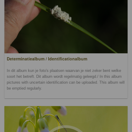
Determinatiealbum / Identificationalbum
In dit album kun je foto's plaatsen waarvan je niet zeker bent welke
soort het betreft. Dit album wordt regelmatig geleegd./ In this album
pictures with uncertain identification can be uploaded. This album will
be emptied regularly.