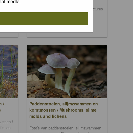
ial media.
Foto's van dag- en nachtvlinders / Pictures
of butterflies and moths
, bomen
rs,
n /
Paddenstoelen, slijmzwammen en
s
korstmossen / Mushrooms, slime
molds and lichens
vissen /
 fishes
Foto's van paddenstoelen, slijmzwammen