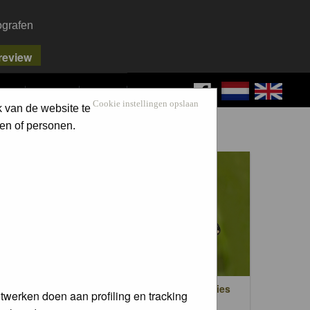
ografen
FAQ
SEARCH
LOG IN
Cookie instellingen opslaan
k van de website te
en of personen.
en
Dag- en nachtvlinders / Butterflies
twerken doen aan profiling en tracking
trees)
and moths