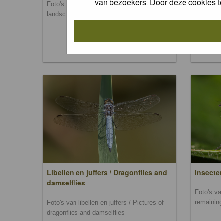
van bezoekers. Door deze cookies t
Foto's van landschappen / Pictures of
Foto's va
landscapes
mammal
Libellen en juffers / Dragonflies and
Insecte
damselflies
Foto's va
remainin
Foto's van libellen en juffers / Pictures of
dragonflies and damselflies