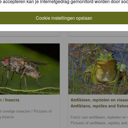
e accepteren kan je internetgedrag gemonitord worden door soc
and mosses
n zoogdieren / Pictures of
s
Foto's van wilde bloemen, planten
Cookie instellingen opslaan
en mossen / Pictures of wild flowe
plants, trees and mosses
n / Insects
Amfibieen, reptielen en visse
Amfibians, reptiles and fishe
n overige insecten / Pictures of
g insects
Foto's van amfibieen, reptielen en 
Pictures of amfibians, reptiles and