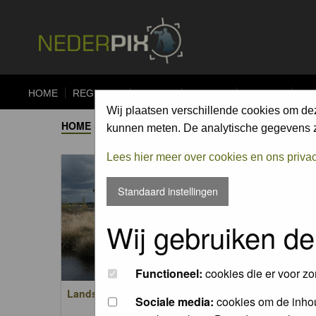
HOME
REGISTER
FORUM
UPLOAD
ALBUMS
CO
Wij plaatsen verschillende cookies om de
HOME
->
ALBUM
kunnen meten. De analytische gegevens zi
Lees hier meer over cookies en ons priva
Standaard instellingen
Wij gebruiken de
Functioneel:
cookies die er voor zo
Landschappen / Landscapes
Zoogdi
Sociale media:
cookies om de inhou