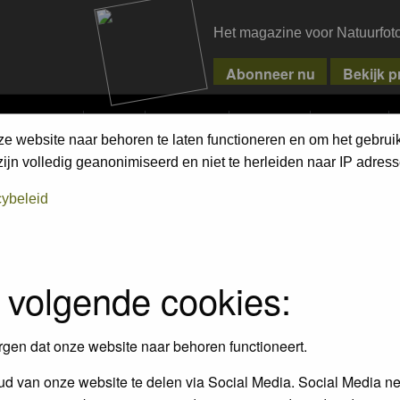
Het magazine voor Natuurfot
MPETITIONS
PIXPAS
MAGAZINE
WEBSHOP
CONTACT
ze website naar behoren te laten functioneren en om het gebrui
jn volledig geanonimiseerd en niet te herleiden naar IP adress
cybeleid
 volgende cookies:
rgen dat onze website naar behoren functioneert.
Wilde planten (incl. bomen) 
eren / Mammals
d van onze website te delen via Social Media. Social Media ne
mossen / Wild Flowers (lncl. 