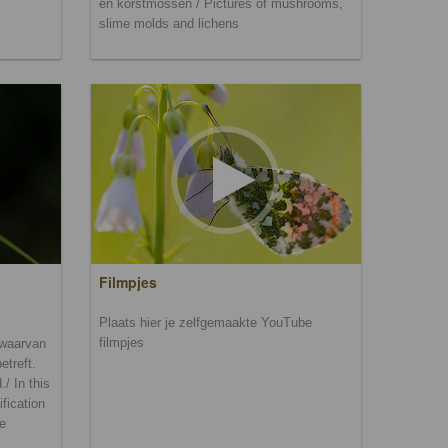
en korstmossen / Pictures of mushrooms,
slime molds and lichens
Filmpjes
Plaats hier je zelfgemaakte YouTube
filmpjes
n waarvan
etreft.
/ In this
ification
be