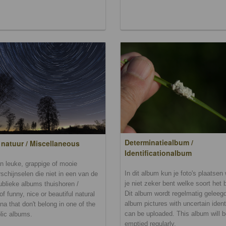
Determinatiealbum /
 natuur / Miscellaneous
Identificationalbum
n leuke, grappige of mooie
In dit album kun je foto's plaatse
schijnselen die niet in een van de
je niet zeker bent welke soort het b
ublieke albums thuishoren /
Dit album wordt regelmatig geleegd.
of funny, nice or beautiful natural
album pictures with uncertain ident
a that don't belong in one of the
can be uploaded. This album will 
lic albums.
emptied regularly.