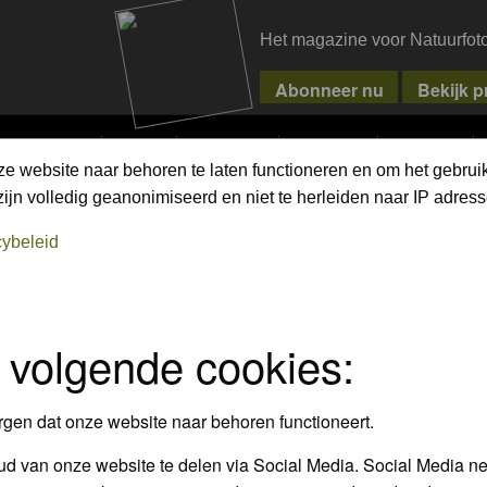
Het magazine voor Natuurfot
MPETITIONS
PIXPAS
MAGAZINE
WEBSHOP
CONTACT
ze website naar behoren te laten functioneren en om het gebrui
jn volledig geanonimiseerd en niet te herleiden naar IP adress
cybeleid
 volgende cookies:
rgen dat onze website naar behoren functioneert.
Wilde planten (incl. bomen) 
eren / Mammals
d van onze website te delen via Social Media. Social Media ne
mossen / Wild Flowers (lncl. 