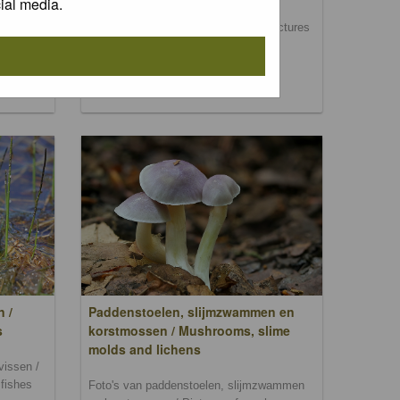
ial media.
Foto's van dag- en nachtvlinders / Pictures
of butterflies and moths
, bomen
rs,
n /
Paddenstoelen, slijmzwammen en
s
korstmossen / Mushrooms, slime
molds and lichens
vissen /
 fishes
Foto's van paddenstoelen, slijmzwammen