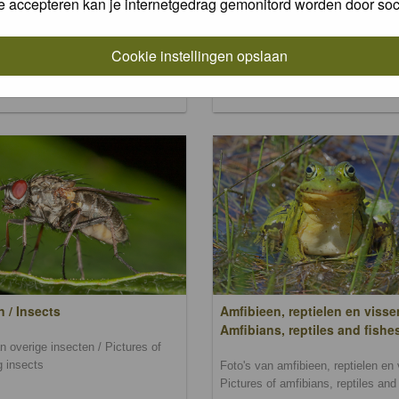
e accepteren kan je internetgedrag gemonitord worden door soc
and mosses
n zoogdieren / Pictures of
s
Foto's van wilde bloemen, planten
Cookie instellingen opslaan
en mossen / Pictures of wild flowe
plants, trees and mosses
n / Insects
Amfibieen, reptielen en visse
Amfibians, reptiles and fishe
n overige insecten / Pictures of
g insects
Foto's van amfibieen, reptielen en 
Pictures of amfibians, reptiles and