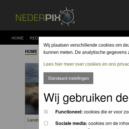
HOME
REGISTER
FORUM
UPLOAD
ALBUMS
CO
Wij plaatsen verschillende cookies om de
HOME
->
ALBUM
kunnen meten. De analytische gegevens zi
Lees hier meer over cookies en ons priva
Standaard instellingen
Wij gebruiken de
Functioneel:
cookies die er voor zo
Landschappen / Landscapes
Zoogdi
Sociale media:
cookies om de inhou