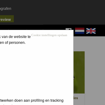
ografen
FAQ
SEARCH
LOG IN
Cookie instellingen opslaan
k van de website te
en of personen.
en
Dag- en nachtvlinders / Butterflies
twerken doen aan profiling en tracking
trees)
and moths