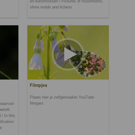
en korstmossen / Pictures of mushrooms,
slime molds and lichens
Filmpjes
Plaats hier je zelfgemaakte YouTube
filmpjes
n waarvan
etreft.
/ In this
ification
be