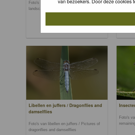
van bezoekers. Door deze cookies t
Foto's van landschappen / Pictures of
Foto's va
landscapes
mammal
Libellen en juffers / Dragonflies and
Insecte
damselflies
Foto's va
remainin
Foto's van libellen en juffers / Pictures of
dragonflies and damselflies