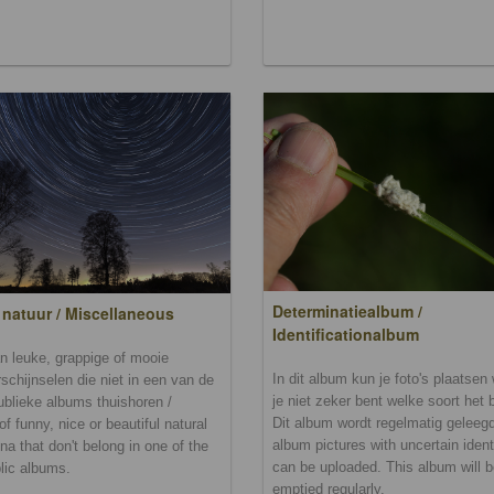
Determinatiealbum /
 natuur / Miscellaneous
Identificationalbum
n leuke, grappige of mooie
In dit album kun je foto's plaatse
schijnselen die niet in een van de
je niet zeker bent welke soort het b
ublieke albums thuishoren /
Dit album wordt regelmatig geleegd.
of funny, nice or beautiful natural
album pictures with uncertain ident
a that don't belong in one of the
can be uploaded. This album will 
lic albums.
emptied regularly.