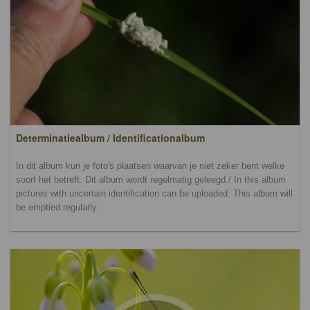
Determinatiealbum / Identificationalbum
In dit album kun je foto's plaatsen waarvan je niet zeker bent welke
soort het betreft. Dit album wordt regelmatig geleegd./ In this album
pictures with uncertain identification can be uploaded. This album will
be emptied regularly.