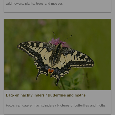
wild flowers, plants, trees and mosses
Dag- en nachtvlinders / Butterflies and moths
Foto's van dag- en nachtvlinders / Pictures of butterflies and moths