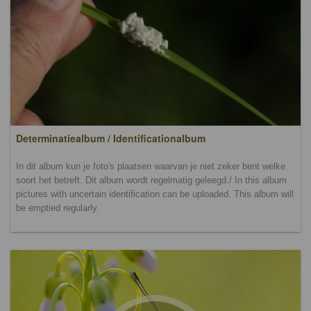
Determinatiealbum / Identificationalbum
In dit album kun je foto's plaatsen waarvan je niet zeker bent welke
soort het betreft. Dit album wordt regelmatig geleegd./ In this album
pictures with uncertain identification can be uploaded. This album will
be emptied regularly.