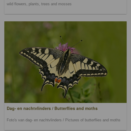
wild flowers, plants, trees and mosses
Dag- en nachtvlinders / Butterflies and moths
Foto's van dag- en nachtvlinders / Pictures of butterflies and moths