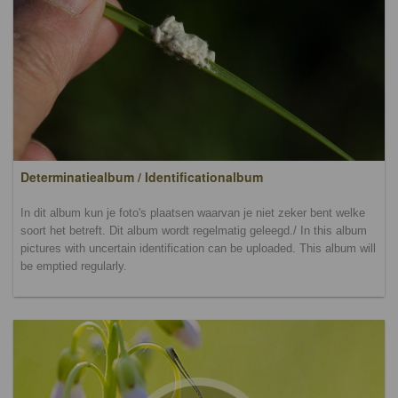
Determinatiealbum / Identificationalbum
In dit album kun je foto's plaatsen waarvan je niet zeker bent welke
soort het betreft. Dit album wordt regelmatig geleegd./ In this album
pictures with uncertain identification can be uploaded. This album will
be emptied regularly.