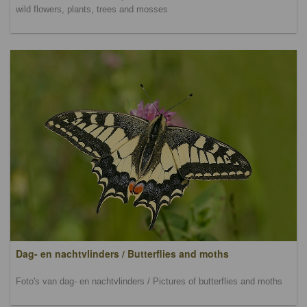
wild flowers, plants, trees and mosses
Dag- en nachtvlinders / Butterflies and moths
Foto's van dag- en nachtvlinders / Pictures of butterflies and moths