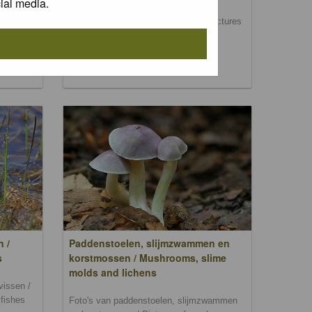
ial media.
Foto's van dag- en nachtvlinders / Pictures
of butterflies and moths
, bomen
rs,
n /
Paddenstoelen, slijmzwammen en
s
korstmossen / Mushrooms, slime
molds and lichens
vissen /
 fishes
Foto's van paddenstoelen, slijmzwammen