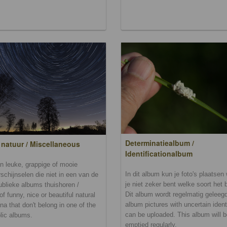
Determinatiealbum /
 natuur / Miscellaneous
Identificationalbum
n leuke, grappige of mooie
In dit album kun je foto's plaatse
schijnselen die niet in een van de
je niet zeker bent welke soort het b
ublieke albums thuishoren /
Dit album wordt regelmatig geleegd.
of funny, nice or beautiful natural
album pictures with uncertain ident
a that don't belong in one of the
can be uploaded. This album will 
lic albums.
emptied regularly.