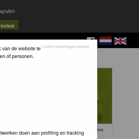
ografen
FAQ
SEARCH
LOG IN
Cookie instellingen opslaan
k van de website te
en of personen.
en
Dag- en nachtvlinders / Butterflies
twerken doen aan profiling en tracking
trees)
and moths