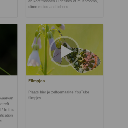
en korstmossen / Pictures of mushrooms,
slime molds and lichens
Filmpjes
Plaats hier je zelfgemaakte YouTube
filmpjes
n waarvan
etreft.
/ In this
ification
be