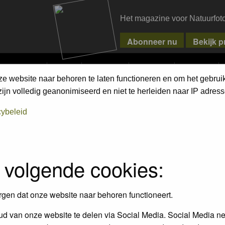
Het magazine voor Natuurfot
MPETITIONS
PIXPAS
MAGAZINE
WEBSHOP
CONTACT
ze website naar behoren te laten functioneren en om het gebrui
jn volledig geanonimiseerd en niet te herleiden naar IP adress
cybeleid
 volgende cookies:
rgen dat onze website naar behoren functioneert.
Wilde planten (incl. bomen) 
eren / Mammals
d van onze website te delen via Social Media. Social Media ne
mossen / Wild Flowers (lncl. 