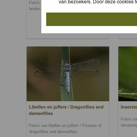
van bezoekers. Door deze cookies t
Foto's van landschappen / Pictures of
Foto's va
landscapes
mammal
Libellen en juffers / Dragonflies and
Insecte
damselflies
Foto's va
remainin
Foto's van libellen en juffers / Pictures of
dragonflies and damselflies