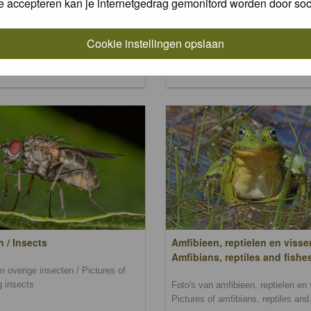
e accepteren kan je internetgedrag gemonitord worden door soc
and mosses
n zoogdieren / Pictures of
s
Foto's van wilde bloemen, planten
Cookie instellingen opslaan
en mossen / Pictures of wild flowe
plants, trees and mosses
n / Insects
Amfibieen, reptielen en visse
Amfibians, reptiles and fishe
n overige insecten / Pictures of
g insects
Foto's van amfibieen, reptielen en 
Pictures of amfibians, reptiles and