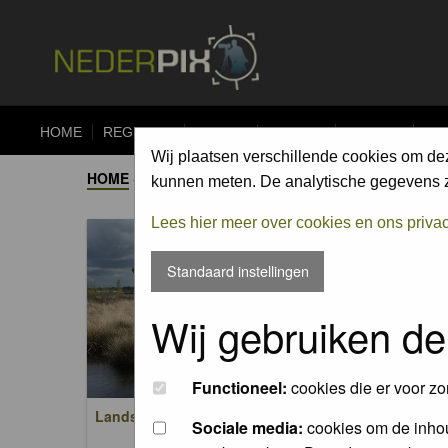
HOME
REGISTER
FORUM
UPLOAD
ALBUMS
CO
Wij plaatsen verschillende cookies om de
HOME
->
ALBUM
kunnen meten. De analytische gegevens zi
Lees hier meer over cookies en ons priva
Standaard instellingen
Wij gebruiken de
Functioneel:
cookies die er voor zo
Landschappen / Landscapes
Zoogdi
Sociale media:
cookies om de inhou