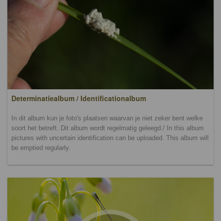
Determinatiealbum / Identificationalbum
In dit album kun je foto's plaatsen waarvan je niet zeker bent welke
soort het betreft. Dit album wordt regelmatig geleegd./ In this album
pictures with uncertain identification can be uploaded. This album will
be emptied regularly.