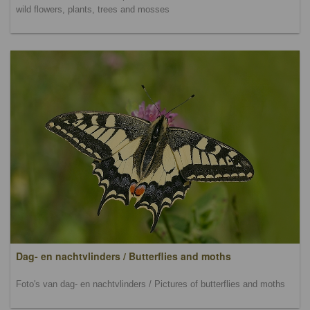
wild flowers, plants, trees and mosses
Dag- en nachtvlinders / Butterflies and moths
Foto's van dag- en nachtvlinders / Pictures of butterflies and moths