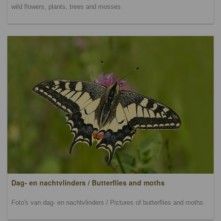
wild flowers, plants, trees and mosses
Dag- en nachtvlinders / Butterflies and moths
Foto's van dag- en nachtvlinders / Pictures of butterflies and moths