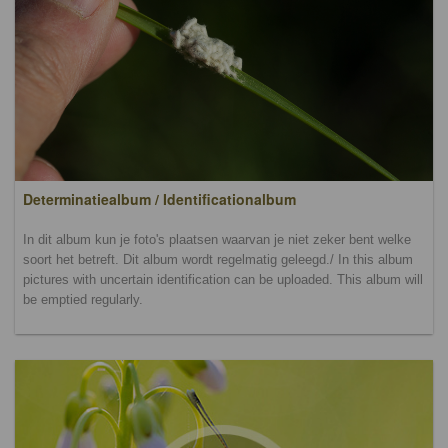
Determinatiealbum / Identificationalbum
In dit album kun je foto's plaatsen waarvan je niet zeker bent welke
soort het betreft. Dit album wordt regelmatig geleegd./ In this album
pictures with uncertain identification can be uploaded. This album will
be emptied regularly.