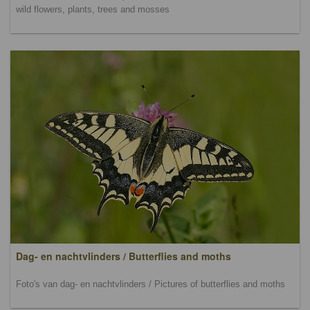
wild flowers, plants, trees and mosses
Dag- en nachtvlinders / Butterflies and moths
Foto's van dag- en nachtvlinders / Pictures of butterflies and moths