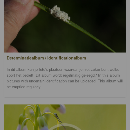
Determinatiealbum / Identificationalbum
In dit album kun je foto's plaatsen waarvan je niet zeker bent welke
soort het betreft. Dit album wordt regelmatig geleegd./ In this album
pictures with uncertain identification can be uploaded. This album will
be emptied regularly.