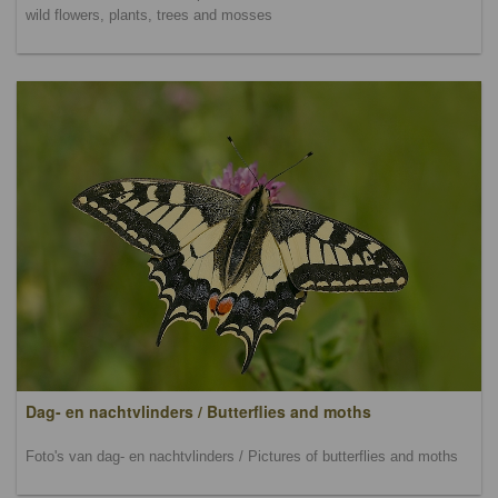
wild flowers, plants, trees and mosses
Dag- en nachtvlinders / Butterflies and moths
Foto's van dag- en nachtvlinders / Pictures of butterflies and moths