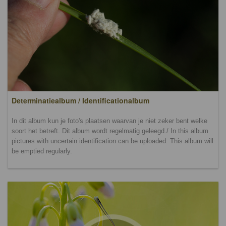
Determinatiealbum / Identificationalbum
In dit album kun je foto's plaatsen waarvan je niet zeker bent welke
soort het betreft. Dit album wordt regelmatig geleegd./ In this album
pictures with uncertain identification can be uploaded. This album will
be emptied regularly.