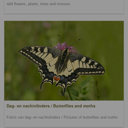
wild flowers, plants, trees and mosses
Dag- en nachtvlinders / Butterflies and moths
Foto's van dag- en nachtvlinders / Pictures of butterflies and moths