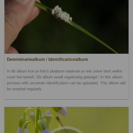
Determinatiealbum / Identificationalbum
In dit album kun je foto's plaatsen waarvan je niet zeker bent welke
soort het betreft. Dit album wordt regelmatig geleegd./ In this album
pictures with uncertain identification can be uploaded. This album will
be emptied regularly.