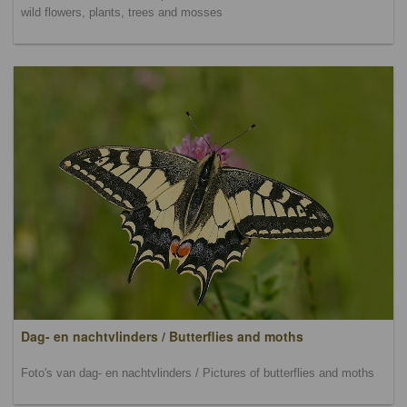
wild flowers, plants, trees and mosses
Dag- en nachtvlinders / Butterflies and moths
Foto's van dag- en nachtvlinders / Pictures of butterflies and moths