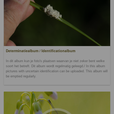
Determinatiealbum / Identificationalbum
In dit album kun je foto's plaatsen waarvan je niet zeker bent welke
soort het betreft. Dit album wordt regelmatig geleegd./ In this album
pictures with uncertain identification can be uploaded. This album will
be emptied regularly.