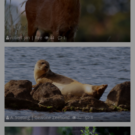
robert-jan | Ree
44
1
A. Soeting | Gewone Zeehond
82
8