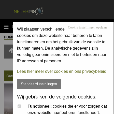
MENU
Cookie instellingen opslaan
Wij plaatsen verschillende
cookies om deze website naar behoren te laten
HOME
-
ALBUM
-
ZOOGDIEREN / MAMMALS
Moderators:
Moderators
functioneren en om het gebruik van de website te
kunnen meten. De analytische gegevens zijn
Upload Pic
volledig geanonimiseerd en niet te herleiden naar
IP adressen of personen.
Goto page
1
,
2
,
3
...
909
,
910
,
911
Next
Lees hier meer over cookies en ons privacybeleid
Category : Zoogdieren / Mammals
Standaard instellingen
Wij gebruiken de volgende cookies:
Functioneel:
cookies die er voor zorgen dat
onze website naar behoren functioneert.