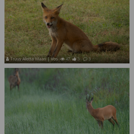
Truus Aletta Maan | Vos
47
3
3