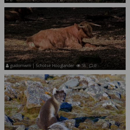
guidomwm | Schotse Hooglander
58
0