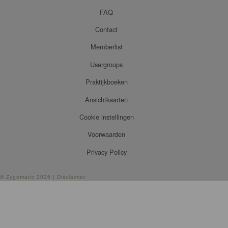
FAQ
Contact
Memberlist
Usergroups
Praktijkboeken
Ansichtkaarten
Cookie instellingen
Voorwaarden
Privacy Policy
©
Zygomatic
2026 |
Disclaimer