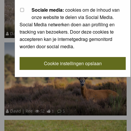
Sociale media:
cookies om de inhoud van
onze website te delen via Social Media.
Social Media netwerken doen aan profiling en
tracking van bezoekers. Door deze cookies te
David | Ree
90
6
6
accepteren kan je internetgedrag gemonitord
worden door social media.
Cookie instellingen opslaan
David | Ree
52
1
5