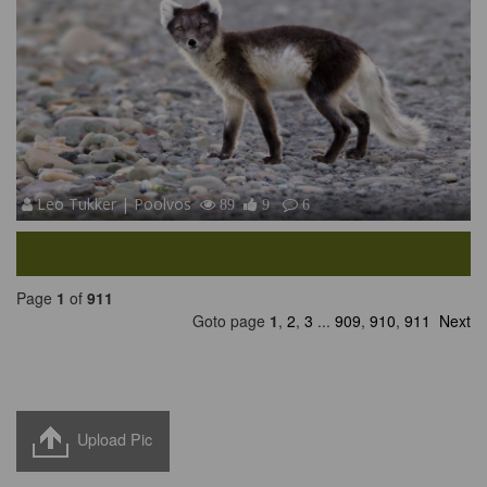
Leo Tukker | Poolvos
89
9
6
Page
1
of
911
Goto page
1
,
2
,
3
...
909
,
910
,
911
Next
Upload Pic