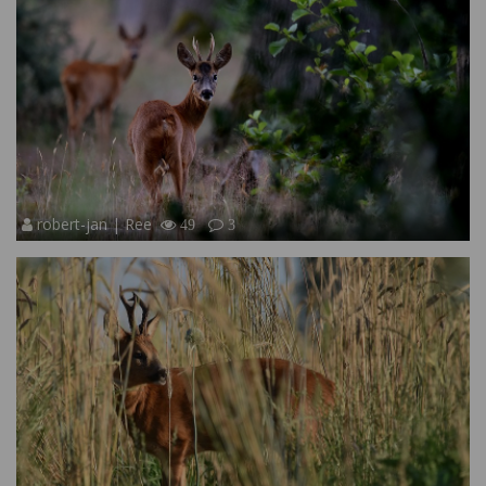
robert-jan | Ree
49
3