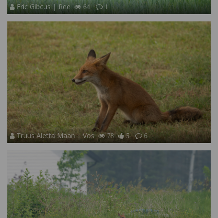
Eric Gibcus | Ree
64
1
Truus Aletta Maan | Vos
78
5
6