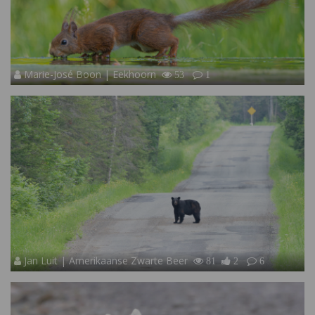
Marie-José Boon | Eekhoorn
53
1
Jan Luit | Amerikaanse Zwarte Beer
81
2
6