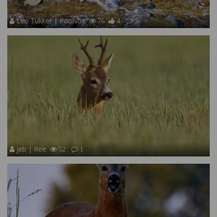
Leo Tukker | Poolvos
76
4
3
jeb | Ree
52
1