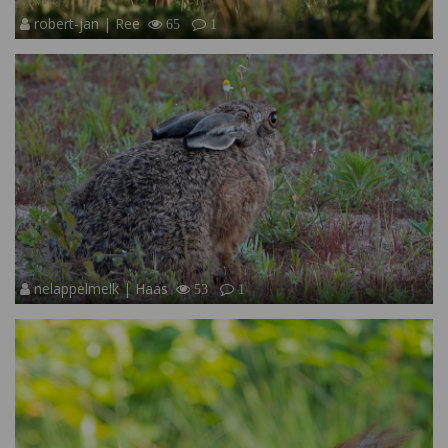
robert-jan | Ree
65
1
nelappelmelk | Haas
53
1