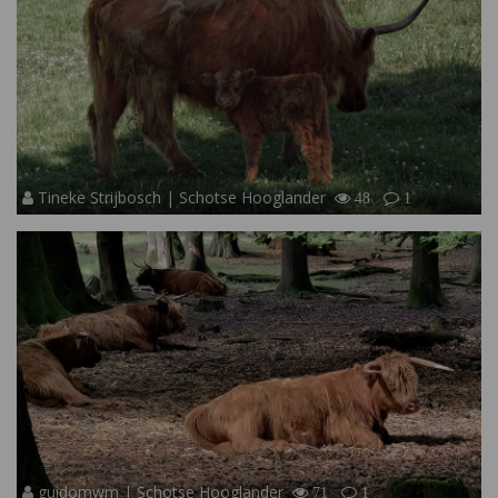
Tineke Strijbosch | Schotse Hooglander
48
1
guidomwm | Schotse Hooglander
71
1