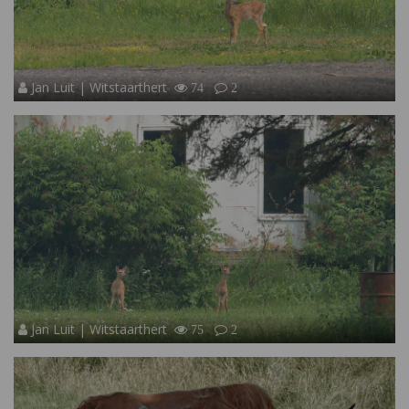
Jan Luit | Witstaarthert
74
2
Jan Luit | Witstaarthert
75
2