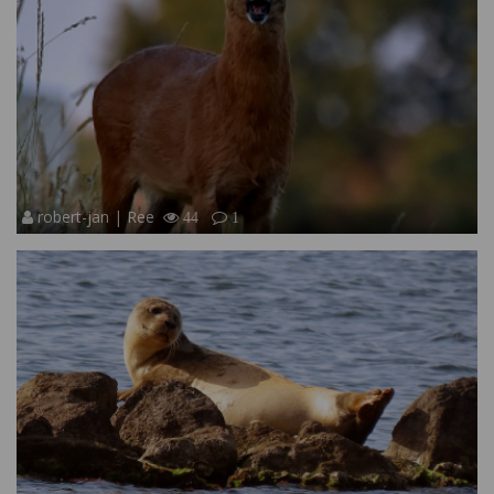
robert-jan | Ree
44
1