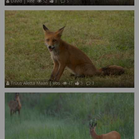
David | Ree
52
1
5
Truus Aletta Maan | Vos
47
3
3