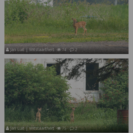
Jan Luit | Witstaarthert
74
2
Jan Luit | Witstaarthert
75
2