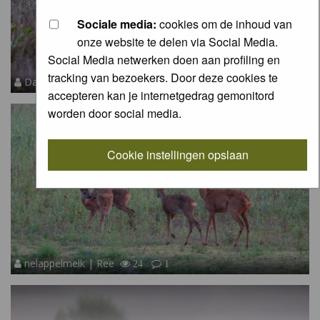
Sociale media:
cookies om de inhoud van
onze website te delen via Social Media.
Social Media netwerken doen aan profiling en
tracking van bezoekers. Door deze cookies te
David | Ree
7
0
accepteren kan je internetgedrag gemonitord
worden door social media.
Cookie instellingen opslaan
nelappelmelk | Ree
24
1