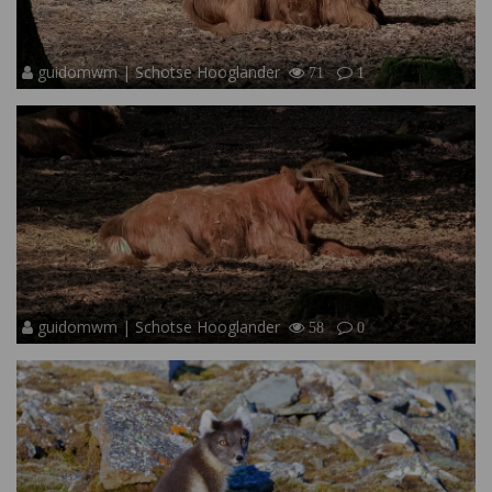
guidomwm | Schotse Hooglander
71
1
guidomwm | Schotse Hooglander
58
0