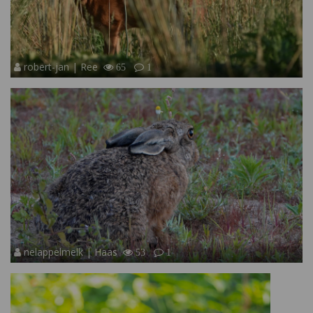
robert-jan | Ree
65
1
nelappelmelk | Haas
53
1