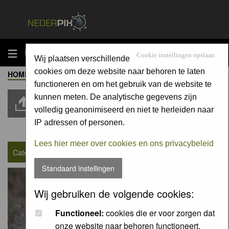
MENU
Cookie instellingen opslaan
Wij plaatsen verschillende
cookies om deze website naar behoren te laten
HOME
-
ALBUM
-
ZOOGDIEREN / MAMMALS
Moderators:
Moderators
functioneren en om het gebruik van de website te
kunnen meten. De analytische gegevens zijn
Upload Pic
volledig geanonimiseerd en niet te herleiden naar
IP adressen of personen.
Goto page
1
,
2
,
3
...
910
,
911
,
912
Next
Lees hier meer over cookies en ons privacybeleid
Category : Zoogdieren / Mammals
Standaard instellingen
Wij gebruiken de volgende cookies:
Functioneel:
cookies die er voor zorgen dat
onze website naar behoren functioneert.