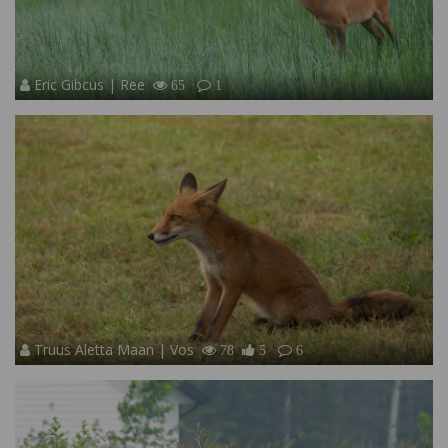
Eric Gibcus | Ree
65
1
Truus Aletta Maan | Vos
78
5
6