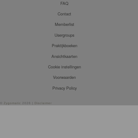
FAQ
Contact
Memberlist
Usergroups
Praktijkboeken
Ansichtkaarten
Cookie instellingen
Voorwaarden
Privacy Policy
©
Zygomatic
2026 |
Disclaimer