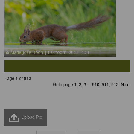
Marie-José Boon | Eekhoorn
53
1
Page
1
of
912
Goto page
1
,
2
,
3
...
910
,
911
,
912
Next
Upload Pic