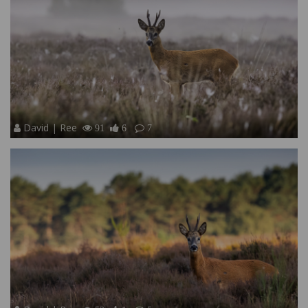
David | Ree
91
6
7