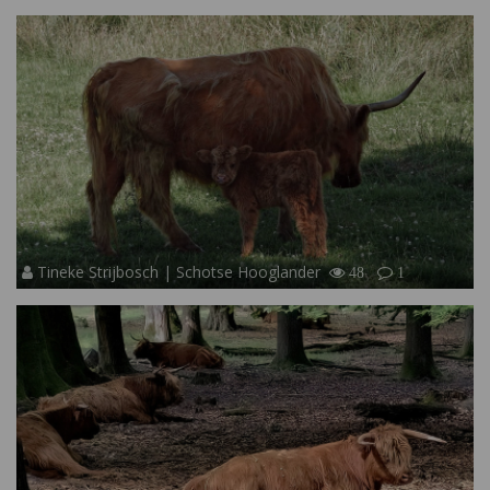
Tineke Strijbosch | Schotse Hooglander
48
1