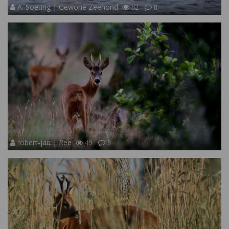
A. Soeting | Gewone Zeehond
82
8
robert-jan | Ree
49
3