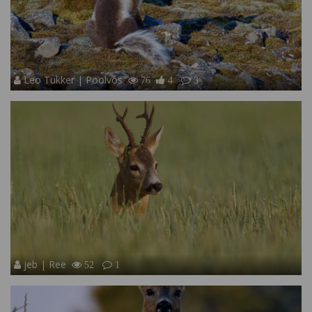
Leo Tukker | Poolvos
76
4
3
jeb | Ree
52
1