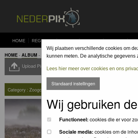
HOME
REGISTER
FORUM
UPLOAD
ALBUMS
CO
Wij plaatsen verschillende cookies om de
HOME
-
ALBUM
-
ZOOGDIEREN / MAMMALS
kunnen meten. De analytische gegevens zi
Upload Pic
Lees hier meer over cookies en ons priva
Standaard instellingen
Category : Zoogdieren / Mammals
Wij gebruiken de
Functioneel:
cookies die er voor zo
Sociale media:
cookies om de inhou