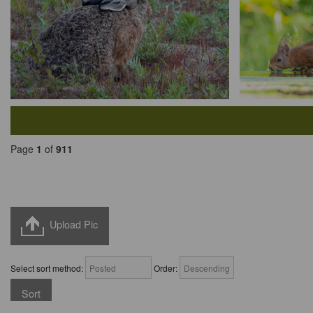
Page
1
of
911
Upload Pic
Select sort method:
Order: