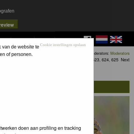
ografen
FAQ
SEARCH
LOG IN
Cookie instellingen opslaan
k van de website te
Moderators:
Moderators
en of personen.
Goto page
1
,
2
,
3
...
623
,
624
,
625
Next
twerken doen aan profiling en tracking