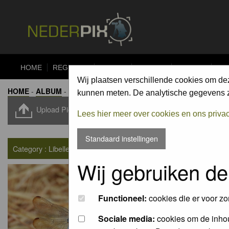
HOME
REGISTER
FORUM
UPLOAD
ALBUMS
CO
Wij plaatsen verschillende cookies om de
HOME
-
ALBUM
-
LIBELLEN EN JUFFERS / DRAGONFLIES AND
kunnen meten. De analytische gegevens zi
Upload Pic
Lees hier meer over cookies en ons priva
Standaard instellingen
Category : Libellen en juffers / Dragonflies and damselflies
Wij gebruiken de
Functioneel:
cookies die er voor zo
Sociale media:
cookies om de inhou