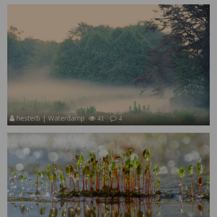
hesterb | Waterdamp
41
4