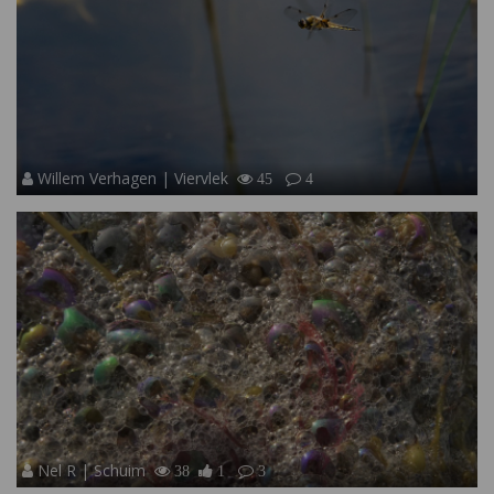
Willem Verhagen | Viervlek
45
4
Nel R | Schuim
38
1
3