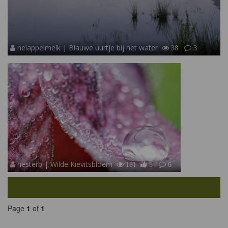
nelappelmelk | Blauwe uurtje bij het water
38
3
hesterb | Wilde Kievitsbloem
181
5
6
Page
1
of
1