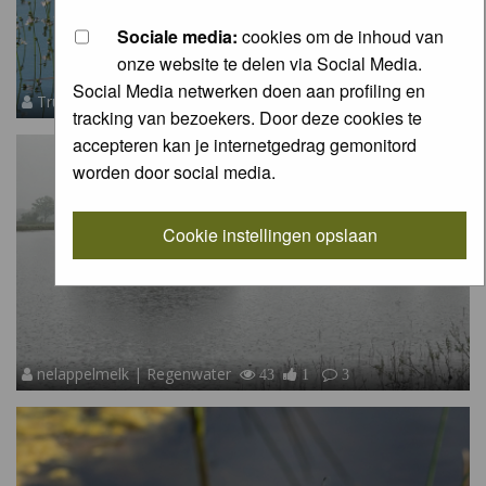
Sociale media:
cookies om de inhoud van
onze website te delen via Social Media.
Social Media netwerken doen aan profiling en
Truus Aletta Maan | Waterviolier
51
2
5
tracking van bezoekers. Door deze cookies te
accepteren kan je internetgedrag gemonitord
worden door social media.
Cookie instellingen opslaan
nelappelmelk | Regenwater
43
1
3