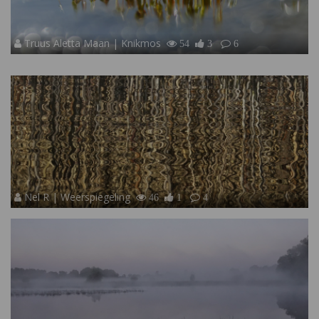
Truus Aletta Maan | Knikmos
54
3
6
Nel R | Weerspiegeling
46
1
4