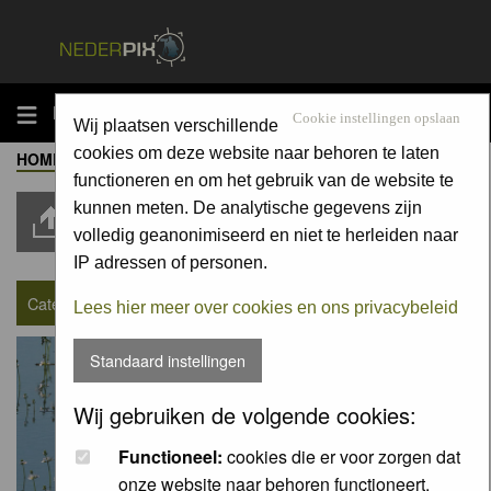
MENU
Cookie instellingen opslaan
Wij plaatsen verschillende
cookies om deze website naar behoren te laten
HOME
-
ALBUM
-
SEIZOENSOPDRACHT
Moderators: None
functioneren en om het gebruik van de website te
kunnen meten. De analytische gegevens zijn
Upload Pic
volledig geanonimiseerd en niet te herleiden naar
IP adressen of personen.
Category : Seizoensopdracht
Lees hier meer over cookies en ons privacybeleid
Standaard instellingen
Wij gebruiken de volgende cookies:
Functioneel:
cookies die er voor zorgen dat
onze website naar behoren functioneert.