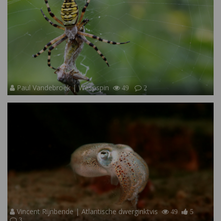
Paul Vandebroek | Wespspin
49
2
Vincent Rijnbende | Atlantische dwerginktvis
49
5
3