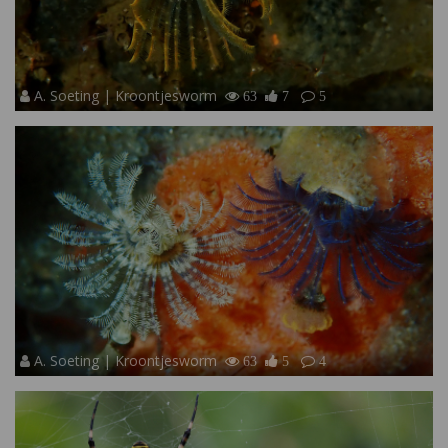
A. Soeting | Kroontjesworm
63
7
5
A. Soeting | Kroontjesworm
63
5
4