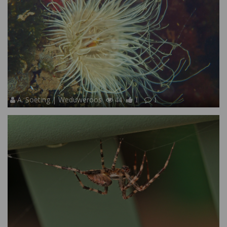
A. Soeting | Weduweroos
44
1
1