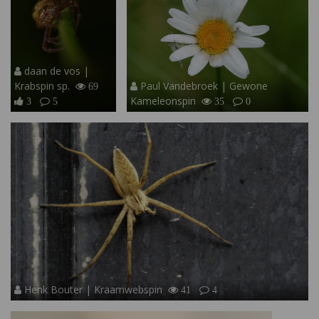
daan de vos |
Krabspin sp.
Paul Vandebroek | Gewone
69
Kameleonspin
3
5
35
0
Henk Bouter | Kraamwebspin
41
4