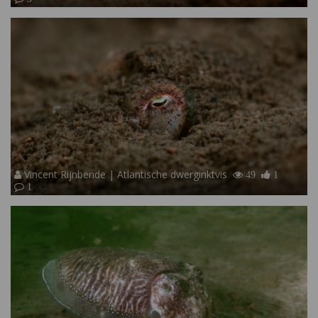
Vincent Rijnbende | Atlantische dwerginktvis
49
1
1