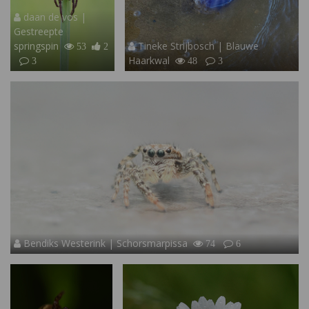
daan de vos |
Gestreepte
springspin
Tineke Strijbosch | Blauwe
53
2
Haarkwal
3
48
3
Bendiks Westerink | Schorsmarpissa
74
6