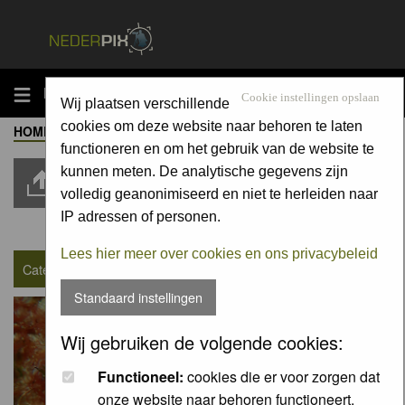
MENU
Cookie instellingen opslaan
Wij plaatsen verschillende
cookies om deze website naar behoren te laten
HOME
-
ALBUM
-
OVERIGE DIEREN / OTHER ANIMALS
Moderators:
Moderators
functioneren en om het gebruik van de website te
kunnen meten. De analytische gegevens zijn
Upload Pic
volledig geanonimiseerd en niet te herleiden naar
IP adressen of personen.
Goto page
1
,
2
,
3
...
207
,
208
,
209
Next
Lees hier meer over cookies en ons privacybeleid
Category : Overige dieren / Other animals
Standaard instellingen
Wij gebruiken de volgende cookies:
Functioneel:
cookies die er voor zorgen dat
onze website naar behoren functioneert.