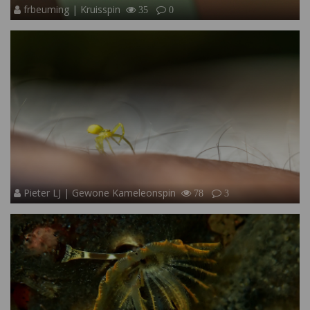
frbeuming | Kruisspin
35
0
Pieter LJ | Gewone Kameleonspin
78
3