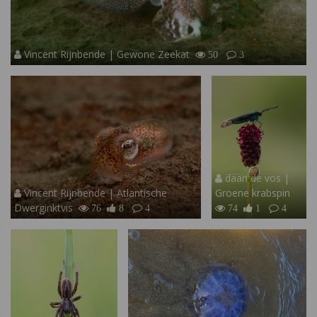
Vincent Rijnbende | Gewone Zeekat
50
3
daan de vos |
Vincent Rijnbende | Atlantische
Groene krabspin
Dwerginktvis
76
8
4
74
1
4