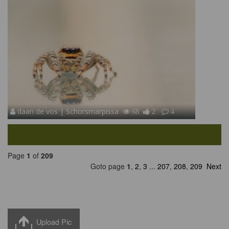
daan de vos | Schorsmarpissa
68
2
4
Page
1
of
209
Goto page
1
,
2
,
3
...
207
,
208
,
209
Next
Upload Pic