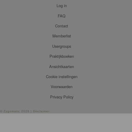
Log in
FAQ
Contact
Memberlist
Usergroups
Praktijkboeken
Ansichtkaarten
Cookie instellingen
Voorwaarden
Privacy Policy
©
Zygomatic
2026 |
Disclaimer