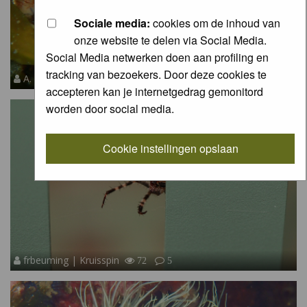
Sociale media:
cookies om de inhoud van
onze website te delen via Social Media.
Social Media netwerken doen aan profiling en
tracking van bezoekers. Door deze cookies te
A. Soeting | Paarse Kokerworm
51
4
4
accepteren kan je internetgedrag gemonitord
worden door social media.
Cookie instellingen opslaan
frbeuming | Kruisspin
72
5