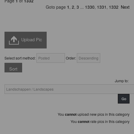
Page
1
of
1332
Goto page
1
,
2
,
3
...
1330
,
1331
,
1332
Next
Upload Pic
Select sort method:
Order:
Jump to:
You
cannot
upload new pics in this category
You
cannot
rate pics in this category