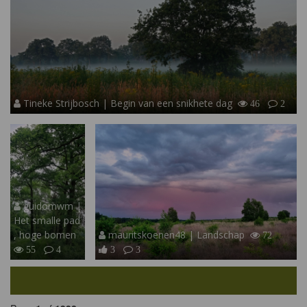
Tineke Strijbosch | Begin van een snikhete dag
46
2
guidomwm |
Het smalle pad
, hoge bomen
mauritskoenen48 | Landschap
72
55
4
3
3