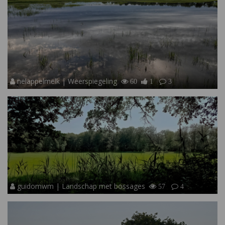
nelappelmelk | Weerspiegeling
60
1
3
guidomwm | Landschap met bossages
57
4