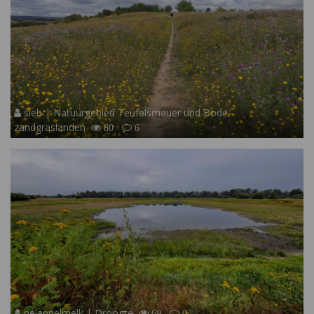
sieb | Natuurgebied Teufelsmauer und Bode,
zandgraslanden
80
6
nelappelmelk | Droogte
69
0