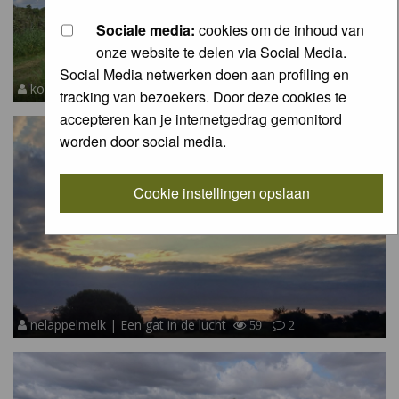
Sociale media:
cookies om de inhoud van
onze website te delen via Social Media.
Social Media netwerken doen aan profiling en
kooyammers | Droogte?
60
3
4
tracking van bezoekers. Door deze cookies te
accepteren kan je internetgedrag gemonitord
worden door social media.
Cookie instellingen opslaan
nelappelmelk | Een gat in de lucht
59
2