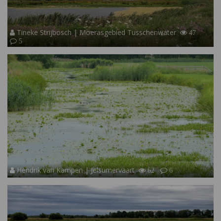
Tineke Strijbosch | Moerasgebied Tusschenwater
47
5
Hendrik van Kampen | Jelsumervaart
62
6