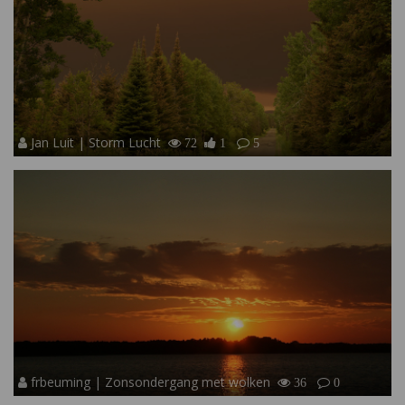
Jan Luit | Storm Lucht
72
1
5
frbeuming | Zonsondergang met wolken
36
0