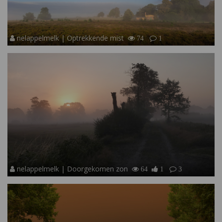
nelappelmelk | Optrekkende mist
74
1
nelappelmelk | Doorgekomen zon
64
1
3