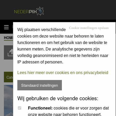
MENU
Cookie instellingen opslaan
Wij plaatsen verschillende
cookies om deze website naar behoren te laten
HOME
-
ALBUM
-
LANDSCHAPPEN / LANDSCAPES
Moderators:
Moderators
functioneren en om het gebruik van de website te
kunnen meten. De analytische gegevens zijn
Upload Pic
volledig geanonimiseerd en niet te herleiden naar
IP adressen of personen.
Goto page
1
,
2
,
3
...
1330
,
1331
,
1332
Next
Lees hier meer over cookies en ons privacybeleid
Category : Landschappen / Landscapes
Standaard instellingen
Wij gebruiken de volgende cookies:
Functioneel:
cookies die er voor zorgen dat
onze website naar behoren functioneert.