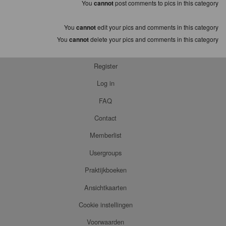
You
cannot
post comments to pics in this category
You
cannot
edit your pics and comments in this category
You
cannot
delete your pics and comments in this category
Register
Log in
FAQ
Contact
Memberlist
Usergroups
Praktijkboeken
Ansichtkaarten
Cookie instellingen
Voorwaarden