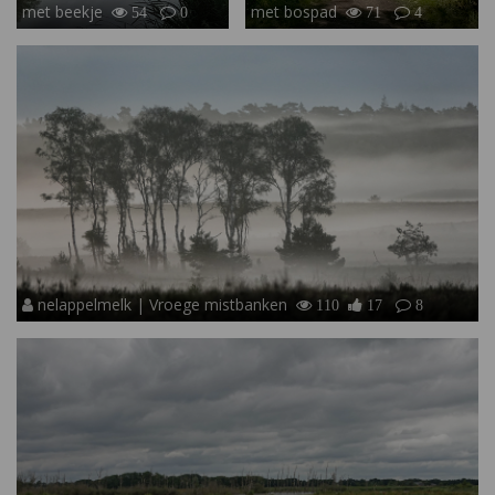
met beekje
met bospad
54
0
71
4
nelappelmelk | Vroege mistbanken
110
17
8