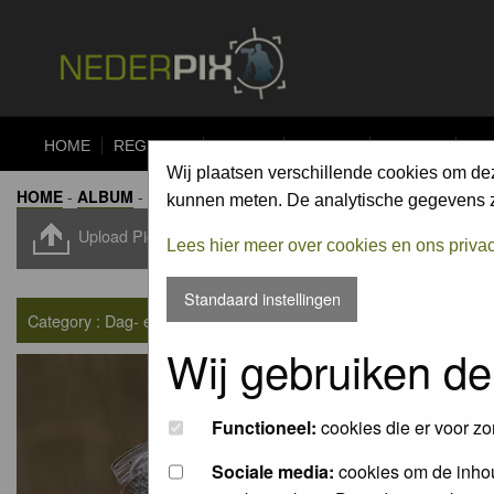
HOME
REGISTER
FORUM
UPLOAD
ALBUMS
CO
Wij plaatsen verschillende cookies om de
HOME
-
ALBUM
-
DAG- EN NACHTVLINDERS / BUTTERFLIES A
kunnen meten. De analytische gegevens zi
Upload Pic
Lees hier meer over cookies en ons priva
Standaard instellingen
Category : Dag- en nachtvlinders / Butterflies and moths
Wij gebruiken de
Functioneel:
cookies die er voor zo
Sociale media:
cookies om de inhou