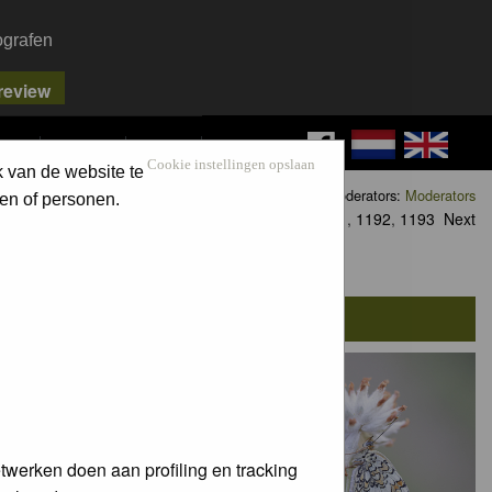
ografen
FAQ
SEARCH
LOG IN
Cookie instellingen opslaan
k van de website te
Moderators:
Moderators
en of personen.
Goto page
1
,
2
,
3
...
1191
,
1192
,
1193
Next
twerken doen aan profiling en tracking