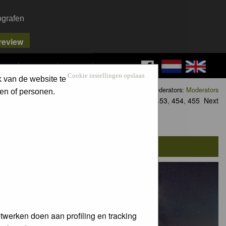
ografen
FAQ
SEARCH
LOG IN
Cookie instellingen opslaan
k van de website te
Moderators:
Moderators
en of personen.
Goto page
1
,
2
,
3
...
453
,
454
,
455
Next
twerken doen aan profiling en tracking