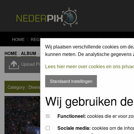
HOME
REGISTER
FORUM
UPLOAD
ALBUMS
CO
Wij plaatsen verschillende cookies om de
HOME
-
ALBUM
-
DIVERSE NATUUR / MISCELLANEOUS
kunnen meten. De analytische gegevens zi
Upload Pic
Lees hier meer over cookies en ons priva
Standaard instellingen
Category : Diverse natuur / Miscellaneous
Wij gebruiken de
Functioneel:
cookies die er voor zo
Sociale media:
cookies om de inhou