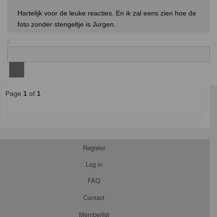
Hartelijk voor de leuke reacties. En ik zal eens zien hoe de
foto zonder stengeltje is Jurgen.
:
Page
1
of
1
Register
Log in
FAQ
Contact
Memberlist