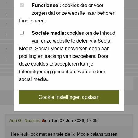
:
Functioneel:
cookies die er voor
zorgen dat onze website naar behoren
:
functioneert.
:
Sociale media:
cookies om de inhoud
:
van onze website te delen via Social
Media. Social Media netwerken doen aan
:
profiling en tracking van bezoekers. Door
:
deze cookies te accepteren kan je
internetgedrag gemonitord worden door
social media.
Cookie instellingen opslaan
Adri Gr Nuelend
on Tue 02 Jun 2026, 17:35
Hee leuk, ook met een tele zie ik. Mooie balans tussen