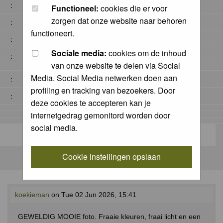
:
Functioneel:
cookies die er voor
zorgen dat onze website naar behoren
:
functioneert.
:
Sociale media:
cookies om de inhoud
:
van onze website te delen via Social
Media. Social Media netwerken doen aan
:
profiling en tracking van bezoekers. Door
:
deze cookies te accepteren kan je
internetgedrag gemonitord worden door
social media.
Cookie instellingen opslaan
koekieman
on Tue 02 Jun 2026, 15:41
GEWELDIG MOOIE foto. Fraaie kleuren, fraai licht en een