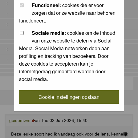
:
Functioneel:
cookies die er voor
zorgen dat onze website naar behoren
:
functioneert.
:
Sociale media:
cookies om de inhoud
:
van onze website te delen via Social
Media. Social Media netwerken doen aan
:
profiling en tracking van bezoekers. Door
:
deze cookies te accepteren kan je
internetgedrag gemonitord worden door
social media.
Cookie instellingen opslaan
guidomwm
on Tue 02 Jun 2026, 15:40
Deze leuke soort had ik vandaag ook voor de lens, kennelijk