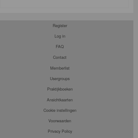
Register
Log in
FAQ
Contact
Memberlist
Usergroups
Praktijkboeken
Ansichtkaarten
Cookie instellingen
Voorwaarden
Privacy Policy