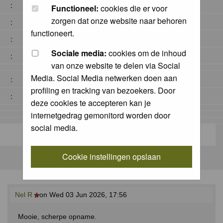
:
Functioneel:
cookies die er voor
zorgen dat onze website naar behoren
:
functioneert.
:
Sociale media:
cookies om de inhoud
:
van onze website te delen via Social
Media. Social Media netwerken doen aan
:
profiling en tracking van bezoekers. Door
:
deze cookies te accepteren kan je
internetgedrag gemonitord worden door
social media.
Cookie instellingen opslaan
Nel R
on Wed 03 Jun 2026, 17:56
Mooie, scherpe opname.